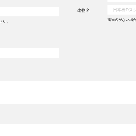
建物名
建物名がない場
さい。