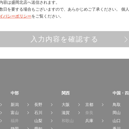
内容は
盛岡北店
へ送信されます。
数日を要する場合もございますので、あらかじめご了承ください。
個人
イバシーポリシー
をご覧ください。
入力内容を確認する
中部
関西
中国・四
新潟
長野
大阪
京都
鳥取
富山
石川
滋賀
奈良
岡山
福井
山梨
和歌山
兵庫
山口
静岡
愛知
香川