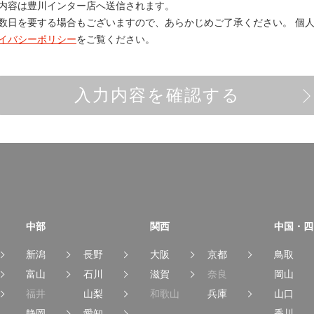
内容は
豊川インター店
へ送信されます。
数日を要する場合もございますので、あらかじめご了承ください。
個人
イバシーポリシー
をご覧ください。
入力内容を確認する
中部
関西
中国・四
新潟
長野
大阪
京都
鳥取
富山
石川
滋賀
奈良
岡山
福井
山梨
和歌山
兵庫
山口
静岡
愛知
香川