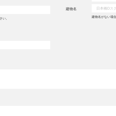
建物名
建物名がない場
さい。