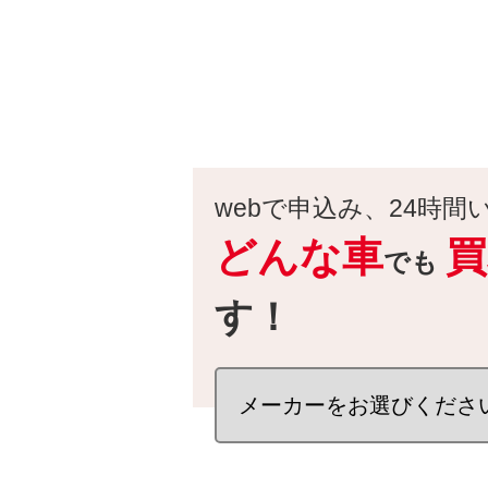
webで申込み、24時間
どんな車
買
でも
す！