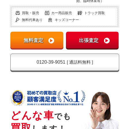
始、臨時休業有）
買取・販売
カー用品販売
トラック買取
無料代車あり
キッズコーナー
0120-39-9051
[ 通話料無料 ]
どんな車
でも
買取
します！