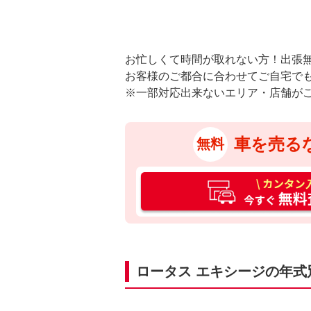
お忙しくて時間が取れない方！出張
お客様のご都合に合わせてご自宅で
※一部対応出来ないエリア・店舗が
車を売る
無料
カ
ン
タ
ン
入
力
ロータス エキシージの年式
3
0