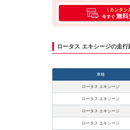
カ
ン
タ
ン
入
力
ロータス エキシージの走行
3
0
秒
今
車種
す
ぐ
ロータス エキシージ
無
料
ロータス エキシージ
査
ロータス エキシージ
定
申
ロータス エキシージ
込