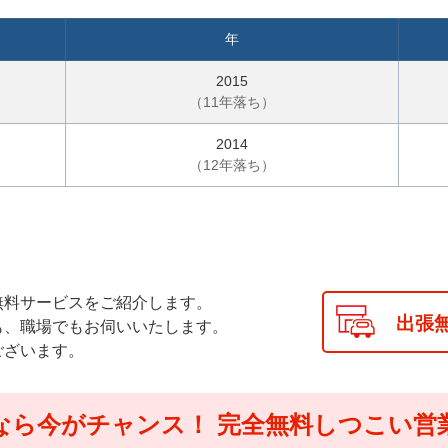
で
気
年
軽
に
2015
ご
（
11
年落ち）
相
2014
談
（
12
年落ち）
無料サービスをご紹介します。
出張
も、職場でもお伺いいたします。
ございます。
なら今がチャンス！
完全無料しつこい営