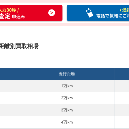
通
話
料
無
料
お
距離別買取相場
電
話
で
気
走行距離
軽
に
1万km
ご
相
2万km
談
3万km
4万km