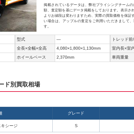
掲載されているデータは、弊社プライシングチームの
額、査定額を基にデータ掲載をしております。表示さ
よりお値段は変わりますため、実際の買取価格を保証
い場合は、アップルの査定をご利用いただきまして、
す。
型式
―
トレッド前
全長×全幅×全高
4,080×1,800×1,130mm
室内長×室
ホイールベース
2,370mm
車両重量
ード別買取相場
種
グレード
エキシージ
S