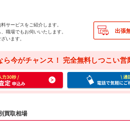
無料サービスをご紹介します。
出張
も、職場でもお伺いいたします。
ございます。
なら今がチャンス！
完全無料しつこい営
通
話
料
無
料
お
別買取相場
電
話