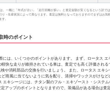
は、一概に「年式が古い」「走行距離が多い」と査定金額が安くなるという訳で
行り・生産状況によって異なります。査定は無料となっておりますのでまずはお気
ます。
取時のポイント
際には、いくつかのポイントがあります。 まず、ロータス 
の軽快な走りが維持されている車は、査定でも高く評価される
検や消耗部品の交換を行いましょう。 また、ロータス エキ
など雨風に当てないように気を配り、清掃やワックスがけなど
ス エキシージには、チタン製のフル・エキゾースト・システ
査定アップのポイントとなりますので、装備品がある場合は査