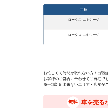
秒
今
車種
す
ぐ
ロータス エキシージ
無
料
ロータス エキシージ
査
定
申
込
み
お忙しくて時間が取れない方！出張
お客様のご都合に合わせてご自宅で
※一部対応出来ないエリア・店舗が
車を売る
無料