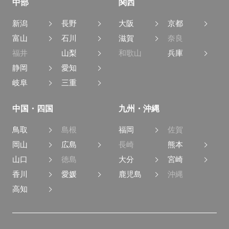
中部
関西
新潟
長野
大阪
京都
富山
石川
滋賀
奈良
福井
山梨
和歌山
兵庫
静岡
愛知
岐阜
三重
中国・四国
九州・沖縄
鳥取
島根
福岡
佐賀
岡山
広島
長崎
熊本
山口
徳島
大分
宮崎
香川
愛媛
鹿児島
沖縄
高知