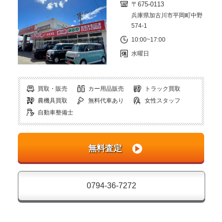
〒675-0113
兵庫県加古川市平岡町中野
574-1
10:00~17:00
水曜日
買取・販売
カー用品販売
トラック買取
農機具買取
無料代車あり
女性スタッフ
自動車整備士
0794-36-7272