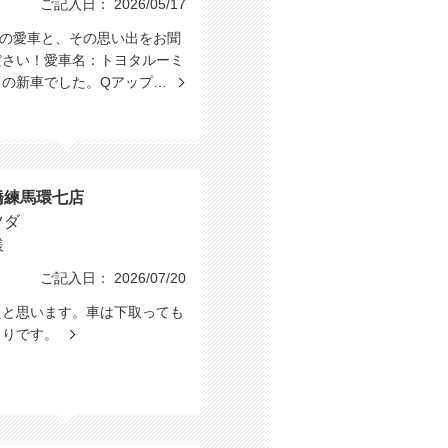
ご記入日： 2026/05/17
たの愛車と、その思い出をお聞
ださい！愛車名：トヨタルーミ
ての新車でした。Qアップ…
橋練馬環七店
ツダ
様
ご記入日： 2026/07/20
たと思います。車は下取っても
もりです。