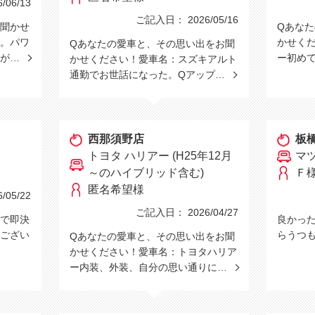
06/13
ご記入日： 2026/05/16
聞かせ
Qあな
。パワ
かせく
Qあなたの愛車と、その思い出をお聞
話が…
ー初め
かせください！愛車名：スズキアルト
通勤でお世話になった。Qアップ…
西那須野店
板
トヨタ ハリアー (H25年12月
マ
～のハイブリッド含む)
Ｆ
匿名希望様
05/22
ご記入日： 2026/04/27
で即決
良かっ
ござい
らうつ
Qあなたの愛車と、その思い出をお聞
かせください！愛車名：トヨタハリア
ー内装、外装、自分の思い通りに…