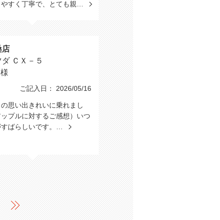
りやすく丁寧で、とても親…
桑店
ツダ ＣＸ－５
N様
ご記入日： 2026/05/16
との思い出きれいに乗れまし
アップルに対するご感想）いつ
がすばらしいです。…