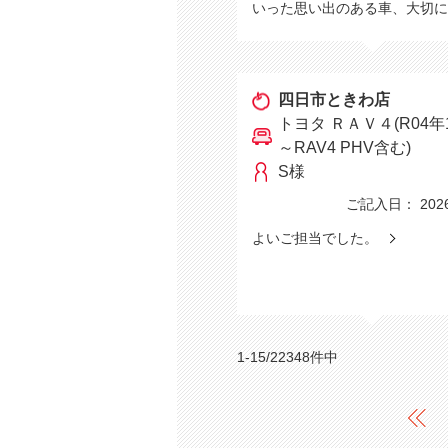
いった思い出のある車、大切
四日市ときわ店
トヨタ ＲＡＶ４(R04年
～RAV4 PHV含む)
S様
ご記入日： 2026/
よいご担当でした。
1-15/22348件中