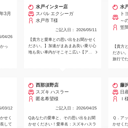
水戸インター店
水
年3月
スバル エクシーガ
トヨ
水戸市 T様
～
笠間
ご記入日： 2026/05/11
04/26
【貴方と愛車との思い出をお聞かせく
ださい。】加速がまあまあ良い乗り心
かっ
【貴方
地も良い車内がそこそこ広い【ア…
ださい
旅行で
西那須野店
藤
スズキ ハスラー
日産
匿名希望様
Ｉ
03/12
ご記入日： 2026/04/25
かせく
Qあなたの愛車と、その思い出をお聞
Ｑ．ア
長して
かせください！愛車名：スズキハスラ
かせく