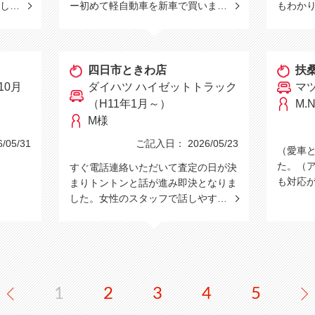
にし…
ー初めて軽自動車を新車で買いま…
もわか
四日市ときわ店
扶
10月
ダイハツ ハイゼットトラック
マ
（H11年1月～）
M.
M様
05/31
ご記入日： 2026/05/23
（愛車
た。（
すぐ電話連絡いただいて査定の日が決
も対応
まりトントンと話が進み即決となりま
した。女性のスタッフで話しやす…
1
2
3
4
5