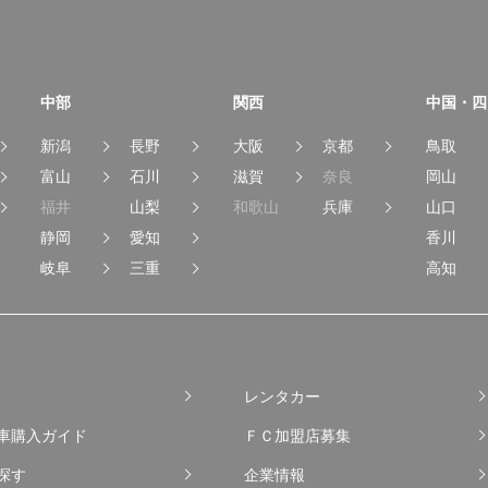
中部
関西
中国・四
新潟
長野
大阪
京都
鳥取
富山
石川
滋賀
奈良
岡山
福井
山梨
和歌山
兵庫
山口
静岡
愛知
香川
岐阜
三重
高知
レンタカー
車購入ガイド
ＦＣ加盟店募集
探す
企業情報