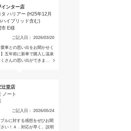
戸インター店
タ ハリアー (H25年12月
のハイブリッド含む)
市 E様
ご記入日： 2026/03/20
と愛車との思い出をお聞かせく
。】五年前に新車で購入し温泉
たくさんの思い出ができま…
沢辻堂店
 ノート
様
ご記入日： 2026/05/24
ップルに対する感想をぜひお聞
ださい！Ａ．対応が早く、説明