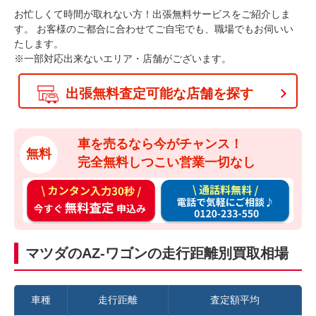
お忙しくて時間が取れない方！出張無料サービスをご紹介しま
す。
お客様のご都合に合わせてご自宅でも、職場でもお伺いい
たします。
※一部対応出来ないエリア・店舗がございます。
出張無料査定可能な店舗を探す
車を売るなら今がチャンス！
無料
完全無料しつこい営業一切なし
カ
通
ン
話
タ
料
ン
無
マツダのAZ-ワゴンの走行距離別買取相場
入
料
力
お
3
電
車種
走行距離
査定額平均