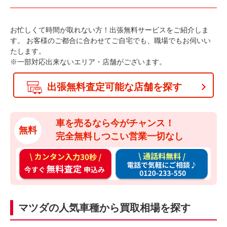
お忙しくて時間が取れない方！出張無料サービスをご紹介しま
す。
お客様のご都合に合わせてご自宅でも、職場でもお伺いい
たします。
※一部対応出来ないエリア・店舗がございます。
出張無料査定可能な店舗を探す
車を売るなら今がチャンス！
無料
完全無料しつこい営業一切なし
カ
通
ン
話
タ
料
ン
無
マツダの人気車種から買取相場を探す
入
料
力
お