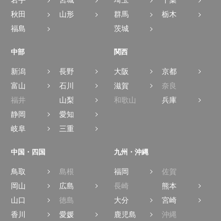
岩手
宮城
埼玉
千葉
秋田
山形
群馬
栃木
福島
茨城
中部
関西
新潟
長野
大阪
京都
富山
石川
滋賀
奈良
福井
山梨
和歌山
兵庫
静岡
愛知
岐阜
三重
中国・四国
九州・沖縄
鳥取
島根
福岡
佐賀
岡山
広島
長崎
熊本
山口
徳島
大分
宮崎
香川
愛媛
鹿児島
沖縄