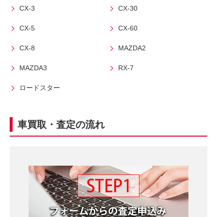
3
電
CX-3
CX-30
0
話
CX-5
CX-60
秒
で
今
気
CX-8
MAZDA2
す
軽
MAZDA3
RX-7
ぐ
に
無
ご
ロードスター
料
相
査
談
定
車買取・査定の流れ
申
込
み