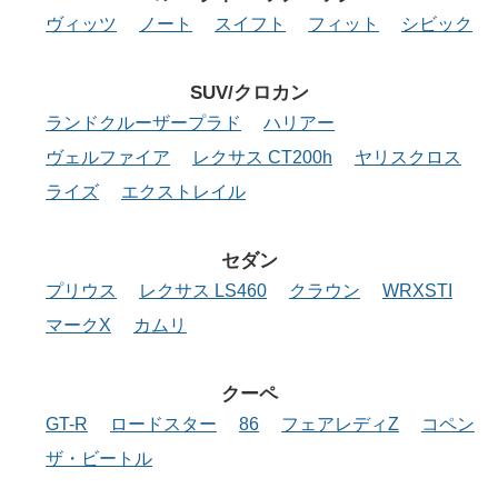
ヴィッツ
ノート
スイフト
フィット
シビック
SUV/クロカン
ランドクルーザープラド
ハリアー
ヴェルファイア
レクサス CT200h
ヤリスクロス
ライズ
エクストレイル
セダン
プリウス
レクサス LS460
クラウン
WRXSTI
マークX
カムリ
クーペ
GT-R
ロードスター
86
フェアレディZ
コペン
ザ・ビートル