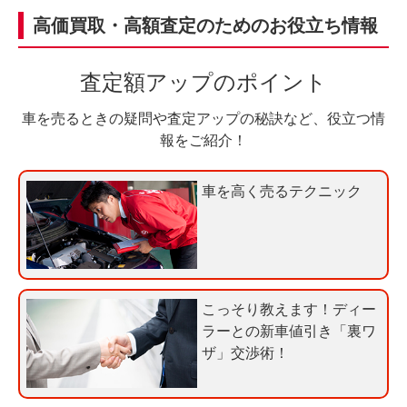
ン
無
高価買取・高額査定のためのお役立ち情報
入
料
力
お
査定額アップのポイント
3
電
0
話
車を売るときの疑問や査定アップの秘訣など、役立つ情
秒
で
報をご紹介！
今
気
す
軽
車を高く売るテクニック
ぐ
に
無
ご
料
相
査
談
定
こっそり教えます！ディー
申
ラーとの新車値引き「裏ワ
込
ザ」交渉術！
み