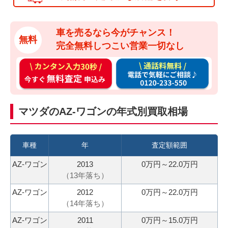
車を売るなら今がチャンス！
無料
完全無料しつこい営業一切なし
カ
通
ン
話
タ
料
ン
無
マツダのAZ-ワゴンの年式別買取相場
入
料
力
お
3
電
車種
年
査定額範囲
0
話
AZ-ワゴン
2013
0万円～22.0万円
秒
で
（
13
年落ち）
今
気
AZ-ワゴン
2012
0万円～22.0万円
す
軽
（
14
年落ち）
ぐ
に
AZ-ワゴン
2011
0万円～15.0万円
無
ご