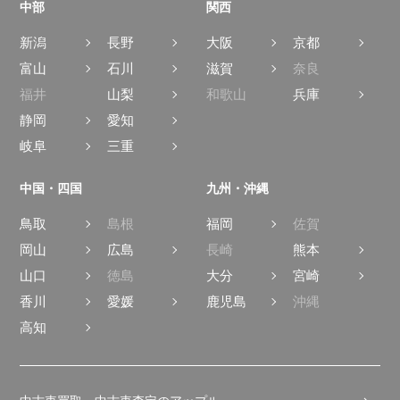
中部
関西
新潟
長野
大阪
京都
富山
石川
滋賀
奈良
福井
山梨
和歌山
兵庫
静岡
愛知
岐阜
三重
中国・四国
九州・沖縄
鳥取
島根
福岡
佐賀
岡山
広島
長崎
熊本
山口
徳島
大分
宮崎
香川
愛媛
鹿児島
沖縄
高知