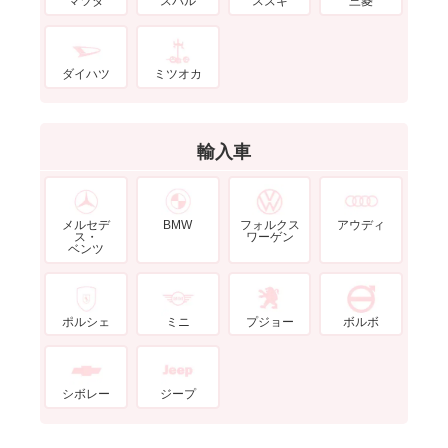
マツダ
スバル
スズキ
三菱
ダイハツ
ミツオカ
輸入車
メルセデ
BMW
フォルクス
アウディ
ス・
ワーゲン
ベンツ
ポルシェ
ミニ
プジョー
ボルボ
シボレー
ジープ