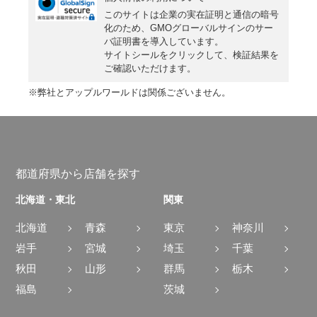
査
談
このサイトは企業の実在証明と通信の暗号
定
化のため、GMOグローバルサインの
サー
申
バ証明書
を導入しています。
込
サイトシールをクリックして、検証結果を
ご確認いただけます。
み
※弊社とアップルワールドは関係ございません。
都道府県から店舗を探す
北海道・東北
関東
北海道
青森
東京
神奈川
岩手
宮城
埼玉
千葉
秋田
山形
群馬
栃木
福島
茨城