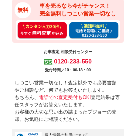
車を売るなら今がチャンス！
無料
完全無料しつこい営業一切なし
カ
通
ン
話
タ
料
ン
無
お車査定 相談受付センター
入
料
0120-233-550
力
お
受付時間／10：00-18：00
3
電
0
話
しつこい営業一切なし！査定以外でも必要書類
秒
で
やご相談など、何でもお答えいたします。
今
気
もちろん、
電話での査定受付もOK!
査定結果は専
す
軽
任スタッフがお答えいたします。
お客様の大切な思い出の詰まったプジョーの売
ぐ
に
却、お気軽にご相談ください。
無
ご
料
相
個人情報の利用について