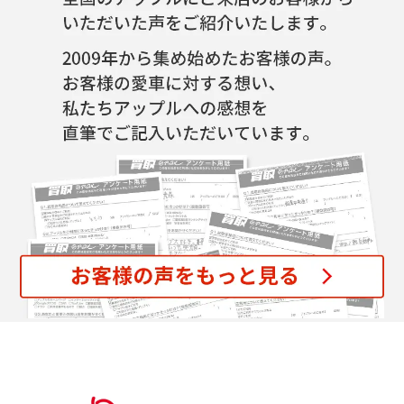
す
気
ぐ
軽
無
に
料
ご
査
相
定
談
申
込
み