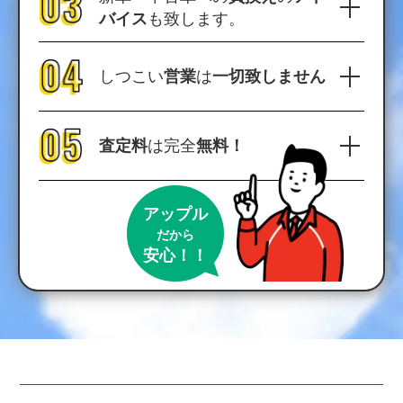
バイス
も致します。
しつこい
営業
は
一切致しません
査定料
は完全
無料！
アップル
だから
安心！！