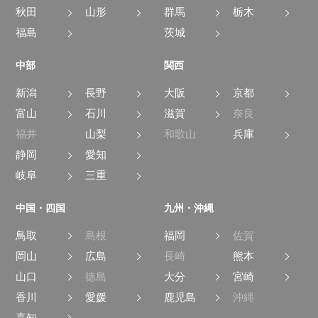
秋田
山形
群馬
栃木
福島
茨城
中部
関西
新潟
長野
大阪
京都
富山
石川
滋賀
奈良
福井
山梨
和歌山
兵庫
静岡
愛知
岐阜
三重
中国・四国
九州・沖縄
鳥取
島根
福岡
佐賀
岡山
広島
長崎
熊本
山口
徳島
大分
宮崎
香川
愛媛
鹿児島
沖縄
高知