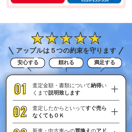
タ
料
ン
無
入
料
力
お
30
電
秒
話
今
で
アップルは５つの約束を守ります
す
気
ぐ
軽
安心する
頼れる
満足する
無
に
料
ご
査
相
査定金額・書類について
納得
い
定
談
くまで
説明致します
申
込
査定したからといって
すぐ売ら
み
なくてもＯＫ
新車・中古車への
買換え
の
アド