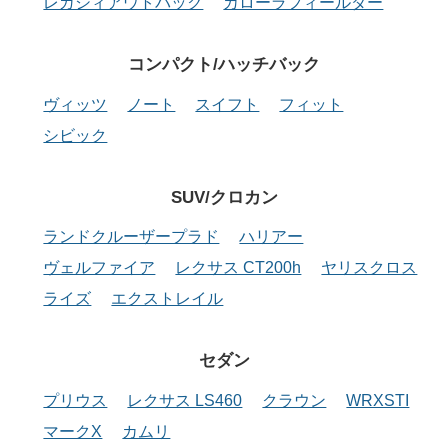
レガシィアウトバック
カローラフィールダー
コンパクト/ハッチバック
ヴィッツ
ノート
スイフト
フィット
シビック
SUV/クロカン
ランドクルーザープラド
ハリアー
ヴェルファイア
レクサス CT200h
ヤリスクロス
ライズ
エクストレイル
セダン
プリウス
レクサス LS460
クラウン
WRXSTI
マークX
カムリ