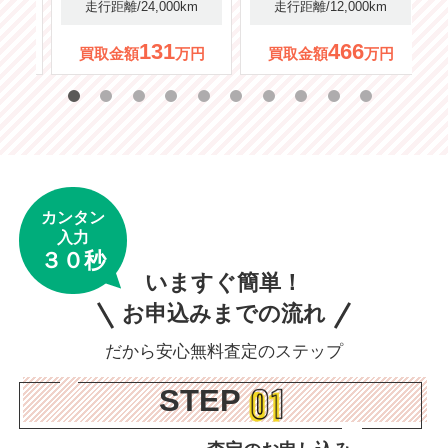
km
走行距離/24,000km
走行距離/12,000km
131
466
万円
買取金額
万円
買取金額
万円
カンタン
入力
３０秒
いますぐ簡単！
お申込みまでの流れ
だから安心無料査定のステップ
STEP