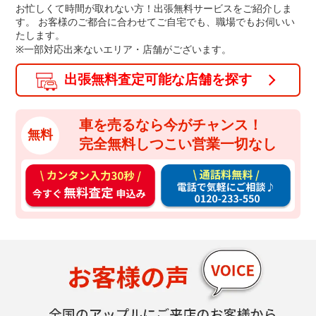
お忙しくて時間が取れない方！出張無料サービスをご紹介しま
す。
お客様のご都合に合わせてご自宅でも、職場でもお伺いい
たします。
※一部対応出来ないエリア・店舗がございます。
出張無料査定可能な店舗を探す
車を売るなら今がチャンス！
無料
完全無料しつこい営業一切なし
カ
通
ン
話
タ
料
ン
無
入
料
力
お
30
電
秒
話
今
で