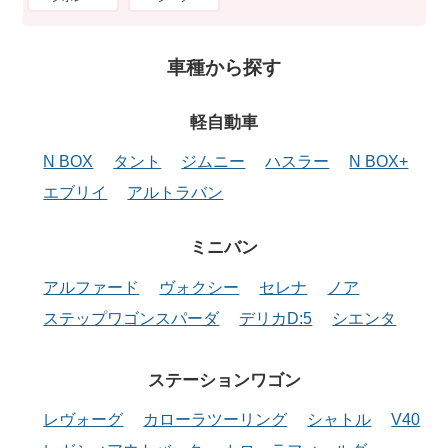
車種から探す
軽自動車
N BOX
タント
ジムニー
ハスラー
N BOX+
エブリイ
アルトラバン
ミニバン
アルファード
ヴォクシー
セレナ
ノア
ステップワゴンスパーダ
デリカD:5
シエンタ
ステーションワゴン
レヴォーグ
カローラツーリング
シャトル
V40