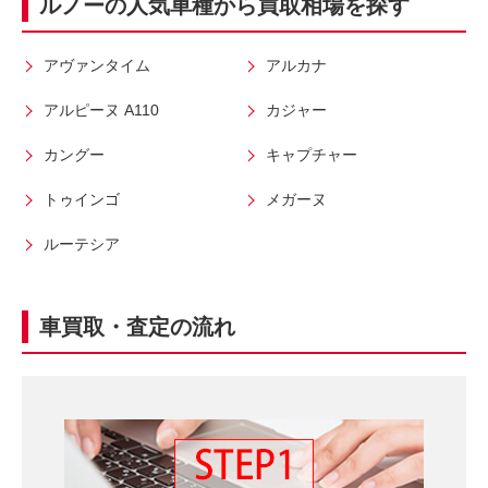
ルノーの人気車種から買取相場を探す
入
料
力
お
3
電
アヴァンタイム
アルカナ
0
話
アルピーヌ A110
カジャー
秒
で
今
気
カングー
キャプチャー
す
軽
トゥインゴ
メガーヌ
ぐ
に
無
ご
ルーテシア
料
相
査
談
定
車買取・査定の流れ
申
込
み