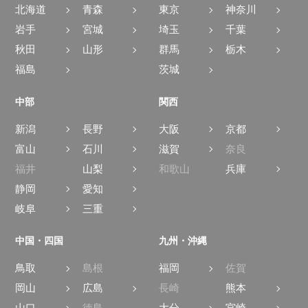
北海道
青森
東京
神奈川
岩手
宮城
埼玉
千葉
秋田
山形
群馬
栃木
福島
茨城
中部
関西
新潟
長野
大阪
京都
富山
石川
滋賀
奈良
福井
山梨
和歌山
兵庫
静岡
愛知
岐阜
三重
中国・四国
九州・沖縄
鳥取
島根
福岡
佐賀
岡山
広島
長崎
熊本