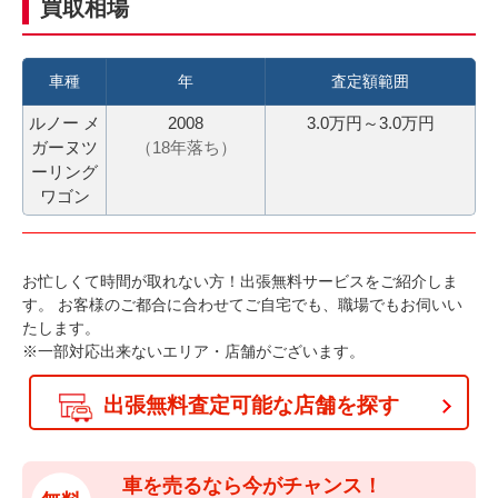
買取相場
力
お
3
電
0
話
車種
年
査定額範囲
秒
で
ルノー メ
2008
3.0万円～3.0万円
今
気
ガーヌツ
（
18
年落ち）
す
軽
ーリング
ぐ
に
ワゴン
無
ご
料
相
査
談
お忙しくて時間が取れない方！出張無料サービスをご紹介しま
定
す。
お客様のご都合に合わせてご自宅でも、職場でもお伺いい
たします。
申
※一部対応出来ないエリア・店舗がございます。
込
み
出張無料査定可能な店舗を探す
車を売るなら今がチャンス！