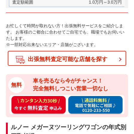
1.0万円～3.0万円
お忙しくて時間が取れない方！出張無料サービスをご紹介しま
す。
お客様のご都合に合わせてご自宅でも、職場でもお伺いい
たします。
※一部対応出来ないエリア・店舗がございます。
出張無料査定可能な店舗を探す
車を売るなら今がチャンス！
無料
完全無料しつこい営業一切なし
カ
通
ン
話
タ
料
ン
無
ルノー メガーヌツーリングワゴンの年式別
入
料