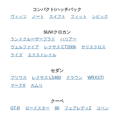
コンパクト/ハッチバック
ヴィッツ
ノート
スイフト
フィット
シビック
SUV/クロカン
ランドクルーザープラド
ハリアー
ヴェルファイア
レクサス CT200h
ヤリスクロス
ライズ
エクストレイル
セダン
プリウス
レクサス LS460
クラウン
WRXSTI
マークX
カムリ
クーペ
GT-R
ロードスター
86
フェアレディZ
コペン