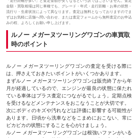
「走行距離が多い」と査定金額が安くなるという訳ではございません。査定
金額・買取相場は同じ車種でも、グレード・年式・走行距離・お車の状態・
流行り・生産状況によって異なります。査定は無料となっておりますのでま
ずはお気軽に店舗へ問い合わせ、または査定フォームから無料査定のお申込
みの程、よろしくお願い申し上げます。
ルノー メガーヌツーリングワゴンの車買取
時のポイント
ルノー メガーヌツーリングワゴンの査定を受ける際に
は、押さえておきたいポイントがいくつかあります。
まずルノー メガーヌツーリングワゴンは販売終了から年
月が経過しているので、エンジンが最良の状態に保たれ
ている車体はプラス査定につながるでしょう。定期点検
を受けるなどメンテナンスをおこなうことが大切です。
次にボディのキズや汚れなどは評価に影響する可能性が
あります。日頃から洗車などをこまめにおこない、常に
ピカピカの状態にすることを心がけましょう。
ルノー メガーヌツーリングワゴンは根強いファンがいる