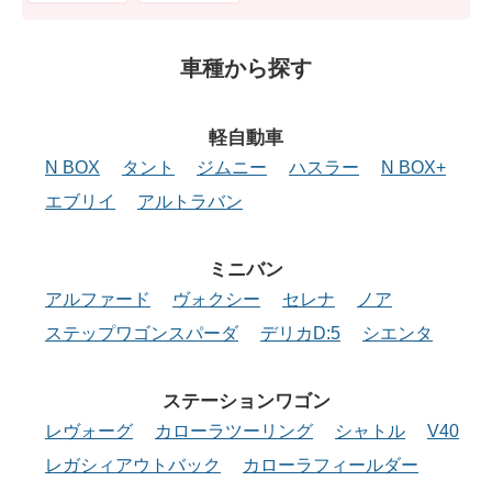
車種から探す
軽自動車
N BOX
タント
ジムニー
ハスラー
N BOX+
エブリイ
アルトラバン
ミニバン
アルファード
ヴォクシー
セレナ
ノア
ステップワゴンスパーダ
デリカD:5
シエンタ
ステーションワゴン
レヴォーグ
カローラツーリング
シャトル
V40
レガシィアウトバック
カローラフィールダー