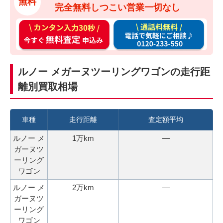
無料
完全無料しつこい営業一切なし
カ
通
ン
話
タ
料
ン
無
ルノー メガーヌツーリングワゴンの走行距
入
料
離別買取相場
力
お
3
電
0
話
車種
走行距離
査定額平均
秒
で
ルノー メ
1万km
―
今
気
ガーヌツ
す
軽
ーリング
ぐ
に
ワゴン
無
ご
ルノー メ
2万km
―
料
相
ガーヌツ
査
談
ーリング
定
ワゴン