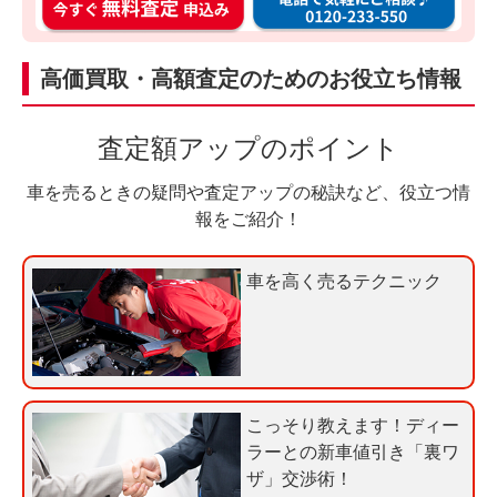
ン
話
タ
料
ン
無
高価買取・高額査定のためのお役立ち情報
入
料
力
お
査定額アップのポイント
3
電
0
話
車を売るときの疑問や査定アップの秘訣など、役立つ情
秒
で
報をご紹介！
今
気
す
軽
車を高く売るテクニック
ぐ
に
無
ご
料
相
査
談
定
こっそり教えます！ディー
申
ラーとの新車値引き「裏ワ
込
ザ」交渉術！
み