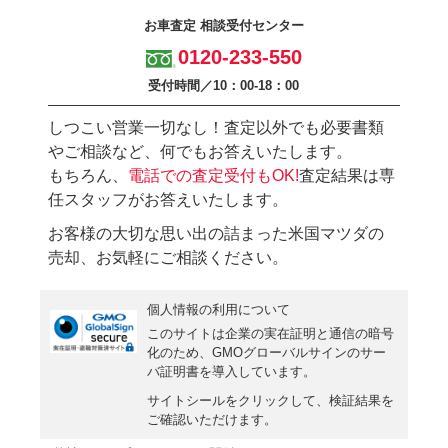
ン
無
お車査定 相談受付センター
入
料
0120-233-550
力
お
受付時間／10：00-18：00
3
電
0
話
しつこい営業一切なし！査定以外でも必要書類
秒
で
やご相談など、何でもお答えいたします。
今
気
もちろん、
電話での査定受付もOK!
査定結果は専
す
軽
任スタッフがお答えいたします。
ぐ
に
お客様の大切な思い出の詰まった米国マツダの
無
ご
売却、お気軽にご相談ください。
料
相
査
談
個人情報の利用について
定
このサイトは企業の実在証明と通信の暗号
化のため、GMOグローバルサインの
サー
申
バ証明書
を導入しています。
込
サイトシールをクリックして、検証結果を
み
ご確認いただけます。