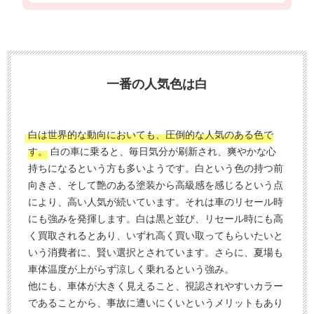
タ
料
ン
無
入
料
力
お
3
電
一番の人気色は白
0
話
秒
で
今
気
白は世界的な動向においても、圧倒的な人気のある色で
す
軽
す。
白の車に乗ると、毎日気分が刷新され、爽やかな心
ぐ
に
持ちになるという方も多いようです。白という色の持つ前
無
ご
向きさ、そして艶のある塗装から高級感を感じるという点
により、高い人気が続いています。それは車のリセール時
料
相
にも強みを発揮します。白は黒と並び、リセール時にも高
査
談
く買取されるとあり、いずれ高く買い取ってもらいたいと
定
いう消費者に、賢い選択とされています。さらに、夏場も
申
車体温度が上がらず涼しく乗れるという強み。
込
他にも、車体が大きく見えること、視認されやすいカラー
み
であることから、事故に遭いにくいというメリットもあり