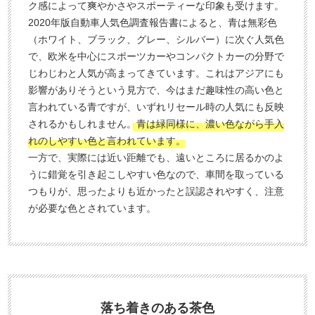
ク感によって爽やかさやスポーティーな印象も受けます。
2020年版自動車人気色調査報告書によると、青は無彩色
（ホワイト、ブラック、グレー、シルバー）に次ぐ人気色
で、欧米を中心にスポーツカーやコンパクトカーの分野で
じわじわと人気が高まってきています。これはアジアにも
影響がありそうという見方で、今はまだ趣味性の高い色と
言われている青ですが、いずれリセール時の人気にも反映
されるかもしれません。
青は緑同様に、濃い色ながら手入
れのしやすい色と言われています。
一方で、実際には近い距離でも、遠いところに居るかのよ
うに錯覚を引き起こしやすい色なので、車間を取っている
つもりが、思ったよりも近かったと誤認されやすく、注意
が必要な色とされています。
落ち着きのある茶色