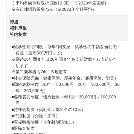
※平均有給休暇取得日数10.9日（※2023年度実績)
※有給休暇取得率72%（※2023年全社平均）
待遇
福利厚生
社内制度
■奨学金補助制度：毎年1回支給 奨学金の半額を当社で
負担（最高300万円まで）
※勤続10年間または20年間までを支給対象とし支給いた
します。
※第二新卒者もOK ※規定有
■社会保険完備（健康保険、厚生年金、雇用保険、労災）
■勤続表彰制度（10年：50,000円、20年：100,000円、30
年：200,000円）
■各種表彰制度（優秀社員（年1回：30,000円～100,000
円））
■持株会制度（奨励金：拠出金の10％）
■時短制度（介護・疾病）
■育児時短制度（※年齢制限無し）
■退職金制度