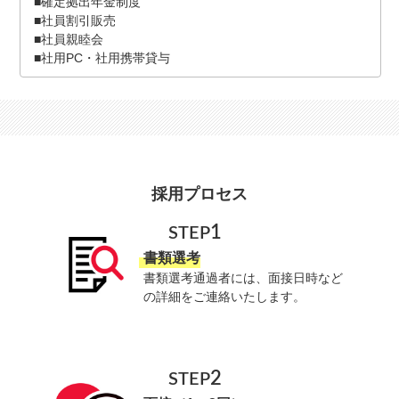
■確定拠出年金制度
■社員割引販売
■社員親睦会
■社用PC・社用携帯貸与
採用プロセス
1
STEP
書類選考
書類選考通過者には、面接日時など
の詳細をご連絡いたします。
2
STEP