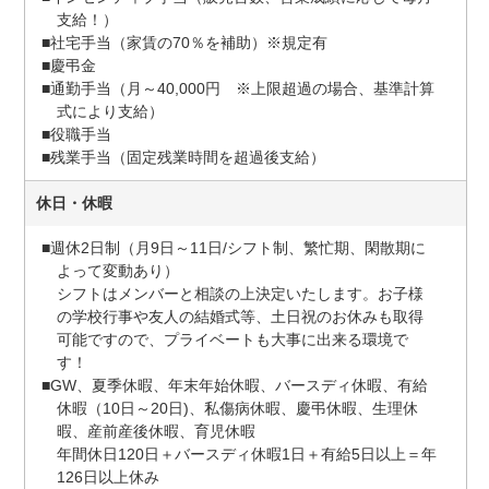
支給！）
■社宅手当（家賃の70％を補助）※規定有
■慶弔金
■通勤手当（月～40,000円 ※上限超過の場合、基準計算
式により支給）
■役職手当
■残業手当（固定残業時間を超過後支給）
休日・休暇
■週休2日制（月9日～11日/シフト制、繁忙期、閑散期に
よって変動あり）
シフトはメンバーと相談の上決定いたします。お子様
の学校行事や友人の結婚式等、土日祝のお休みも取得
可能ですので、プライベートも大事に出来る環境で
す！
■GW、夏季休暇、年末年始休暇、バースディ休暇、有給
休暇（10日～20日)、私傷病休暇、慶弔休暇、生理休
暇、産前産後休暇、育児休暇
年間休日120日＋バースディ休暇1日＋有給5日以上＝年
126日以上休み