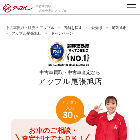
/*ABテスト_新規査定フォームの為のCVボタン*/
中古車買取・
中古車査定のアップル
中古車買取・販売のアップル
店舗を探す
愛知県
尾張旭市
アップル尾張旭店
キャンペーン
中古車買取・中古車査定なら
アップル尾張旭店
カンタン
入力
30
秒
お車のご相談・
査定だけでもＯＫ！