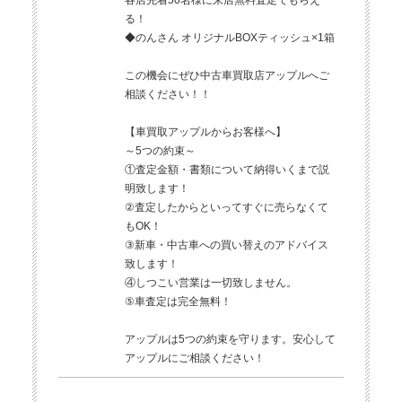
各店先着50名様に来店無料査定でもらえ
る！
◆のんさん オリジナルBOXティッシュ×1箱
この機会にぜひ中古車買取店アップルへご
相談ください！！
【車買取アップルからお客様へ】
～5つの約束～
①査定金額・書類について納得いくまで説
明致します！
②査定したからといってすぐに売らなくて
もOK！
③新車・中古車への買い替えのアドバイス
致します！
④しつこい営業は一切致しません。
⑤車査定は完全無料！
アップルは5つの約束を守ります。安心して
アップルにご相談ください！