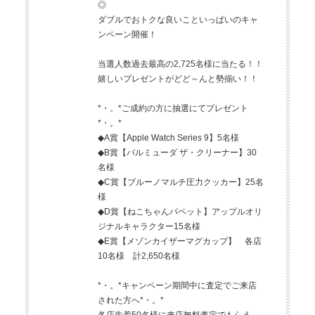
◎
ダブルでおトクな良いこといっぱいのキャ
ンペーン開催！
当選人数過去最高の2,725名様に当たる！！
嬉しいプレゼントがどど～んと勢揃い！！
*・。*ご成約の方に抽選にてプレゼント
*・。*
◆A賞【Apple Watch Series 9】5名様
◆B賞【バルミューダ ザ・クリーナー】30
名様
◆C賞【ブルーノマルチ圧力クッカー】25名
様
◆D賞【ねこちゃんパペット】アップルオリ
ジナルキャラクター15名様
◆E賞【メゾンカイザーマグカップ】 各店
10名様 計2,650名様
*・。*キャンペーン期間中に査定でご来店
された方へ*・。*