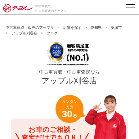
/*ABテスト_新規査定フォームの為のCVボタン*/
中古車買取・
中古車査定のアップル
中古車買取・販売のアップル
店舗を探す
愛知県
安城市
アップル刈谷店
ブログ
中古車買取・中古車査定なら
アップル刈谷店
カンタン
入力
30
秒
お車のご相談・
査定だけでもＯＫ！