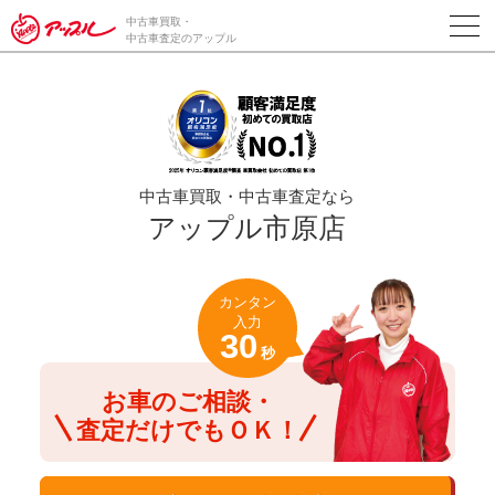
/*ABテスト_新規査定フォームの為のCVボタン*/
中古車買取・
中古車査定のアップル
中古車買取・中古車査定なら
アップル市原店
カンタン
入力
30
秒
お車のご相談・
査定だけでもＯＫ！