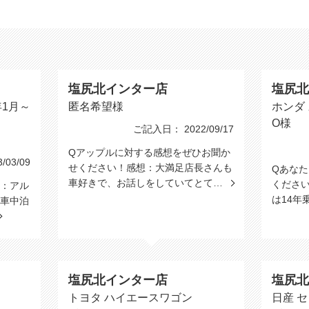
塩尻北インター店
塩尻北
年1月～
匿名希望様
ホンダ
O様
ご記入日： 2022/09/17
Qアップルに対する感想をぜひお聞か
03/09
せください！感想：大満足店長さんも
Qあな
車好きで、お話しをしていてとて…
くださ
車：アル
は14年
車中泊
塩尻北インター店
塩尻北
トヨタ ハイエースワゴン
日産 