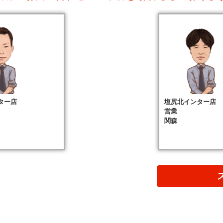
ター店
塩尻北インター店
営業
関森