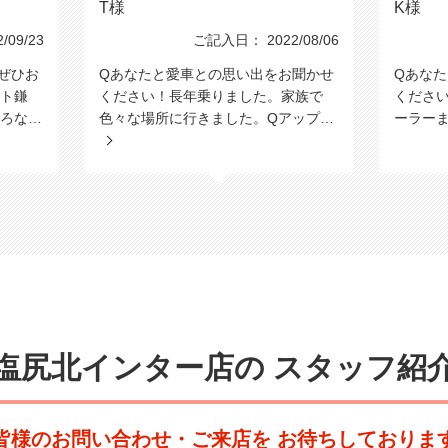
T様
K様
09/23
ご記入日： 2022/08/06
ぜひお
Qあなたと愛車との思い出をお聞かせ
Qあな
ト鎌
ください！長年乗りました。家族で
くださ
ろな…
色々な場所に行きました。Qアップ…
ーラー
塩尻北インター店の
スタッフ紹
皆様のお問い合わせ・ご来店を
お待ちしておりま