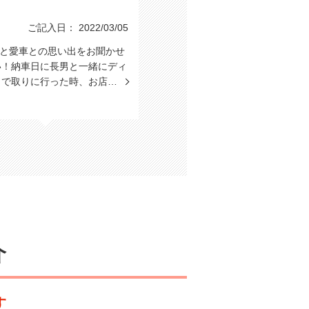
ご記入日： 2022/03/05
たと愛車との思い出をお聞かせ
い！納車日に長男と一緒にディ
まで取りに行った時、お店…
介
す