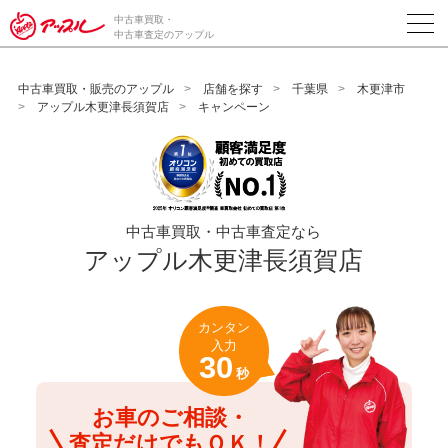
/*ABテスト_新規査定フォームの為のCVボタン*/
中古車買取・
中古車査定のアップル
中古車買取・販売のアップル
店舗を探す
千葉県
木更津市
アップル木更津長須賀店
キャンペーン
中古車買取・中古車査定なら
アップル木更津長須賀店
カンタン
入力
30
秒
お車のご相談・
査定だけでもＯＫ！