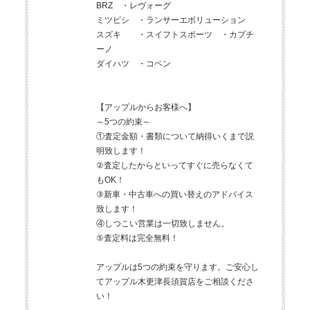
BRZ ・レヴォーグ
ミツビシ ・ランサーエボリューション
スズキ ・スイフトスポーツ ・カプチ
ーノ
ダイハツ ・コペン
【アップルからお客様へ】
～5つの約束～
①査定金額・書類について納得いくまで説
明致します！
②査定したからといってすぐに売らなくて
もOK！
③新車・中古車への買い替えのアドバイス
致します！
④しつこい営業は一切致しません。
⑤査定料は完全無料！
アップルは5つの約束を守ります。ご安心し
てアップル木更津長須賀店をご相談くださ
い！