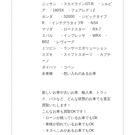
ニッサン ・スカイラインGT-R ・シルビ
ア ・180SX ・フェアレディZ
ホンダ ・S2000 ・シビックタイプ
R ・インテグラタイプR ・NSX
マツダ ・ロードスター ・RX-7
スバル ・インプレッサ ・WRX ・
BRZ ・レヴォーグ
ミツビシ ・ランサーエボリューション
スズキ ・スイフトスポーツ ・カプチ
ーノ
ダイハツ ・コペン
全車種 ・想い入れのあるお車
新しいお車や古いお車、輸入車、トラッ
ク、バスなど、どんな状態のお車でも査定
買取いたします！
こんなお車も買取OKです！
・ローンが残っているお車でもOK
・車検が切れているお車でもOK
・キズへこみがあるお車でもOK