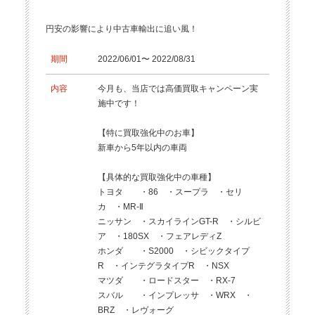
円安の影響により中古車輸出に追い風！
期間
2022/06/01〜 2022/08/31
内容
今月も、当店では高価買取キャンペーン実
施中です！
【特に買取強化中のお車】
新車から5年以内の車両
【具体的な買取強化中の車種】
トヨタ ・86 ・スープラ ・セリ
カ ・MR-Ⅱ
ニッサン ・スカイラインGT-R ・シルビ
ア ・180SX ・フェアレディZ
ホンダ ・S2000 ・シビックタイプ
R ・インテグラタイプR ・NSX
マツダ ・ロードスター ・RX-7
スバル ・インプレッサ ・WRX ・
BRZ ・レヴォーグ