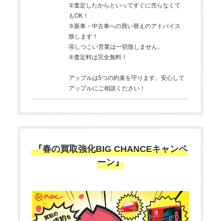
②査定したからといってすぐに売らなくて
もOK！
③新車・中古車への買い替えのアドバイス
致します！
④しつこい営業は一切致しません。
⑤査定料は完全無料！
アップルは5つの約束を守ります。安心して
アップルにご相談ください！
『春の買取強化BIG CHANCEキャンペ
ーン』