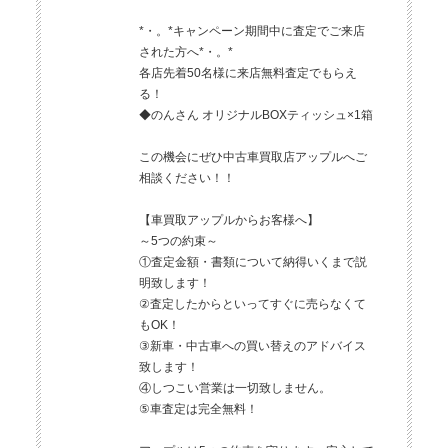
*・。*キャンペーン期間中に査定でご来店
された方へ*・。*
各店先着50名様に来店無料査定でもらえ
る！
◆のんさん オリジナルBOXティッシュ×1箱
この機会にぜひ中古車買取店アップルへご
相談ください！！
【車買取アップルからお客様へ】
～5つの約束～
①査定金額・書類について納得いくまで説
明致します！
②査定したからといってすぐに売らなくて
もOK！
③新車・中古車への買い替えのアドバイス
致します！
④しつこい営業は一切致しません。
⑤車査定は完全無料！