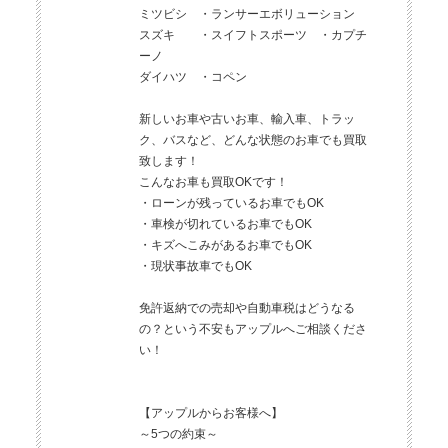
ミツビシ ・ランサーエボリューション
スズキ ・スイフトスポーツ ・カプチ
ーノ
ダイハツ ・コペン
新しいお車や古いお車、輸入車、トラッ
ク、バスなど、どんな状態のお車でも買取
致します！
こんなお車も買取OKです！
・ローンが残っているお車でもOK
・車検が切れているお車でもOK
・キズへこみがあるお車でもOK
・現状事故車でもOK
免許返納での売却や自動車税はどうなる
の？という不安もアップルへご相談くださ
い！
【アップルからお客様へ】
～5つの約束～