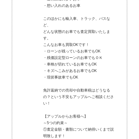
・想い入れのあるお車
このほかにも輸入車、トラック、バスな
ど、
どんな状態のお車でも査定買取いたしま
す。
こんなお車も買取OKです！
・ローンが残っているお車でもOK
・残価設定型ローンのお車でもＯＫ
・車検が切れているお車でもOK
・キズへこみがあるお車でもOK
・現状事故車でもOK
免許返納での売却や自動車税はどうなる
の？という不安もアップルへご相談くださ
い！
【アップルからお客様へ】
～5つの約束～
①査定金額・書類について納得いくまで説
明致します！