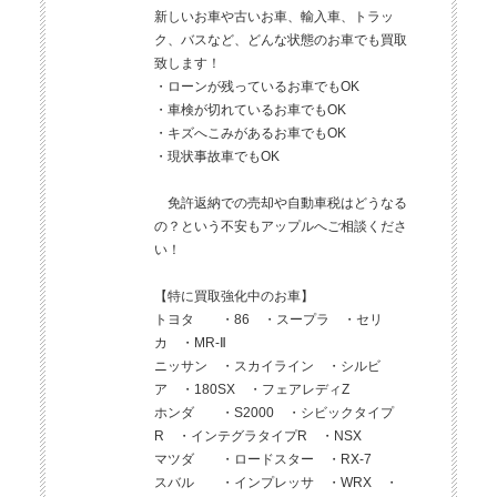
新しいお車や古いお車、輸入車、トラッ
ク、バスなど、どんな状態のお車でも買取
致します！
・ローンが残っているお車でもOK
・車検が切れているお車でもOK
・キズへこみがあるお車でもOK
・現状事故車でもOK
免許返納での売却や自動車税はどうなる
の？という不安もアップルへご相談くださ
い！
【特に買取強化中のお車】
トヨタ ・86 ・スープラ ・セリ
カ ・MR-Ⅱ
ニッサン ・スカイライン ・シルビ
ア ・180SX ・フェアレディZ
ホンダ ・S2000 ・シビックタイプ
R ・インテグラタイプR ・NSX
マツダ ・ロードスター ・RX-7
スバル ・インプレッサ ・WRX ・