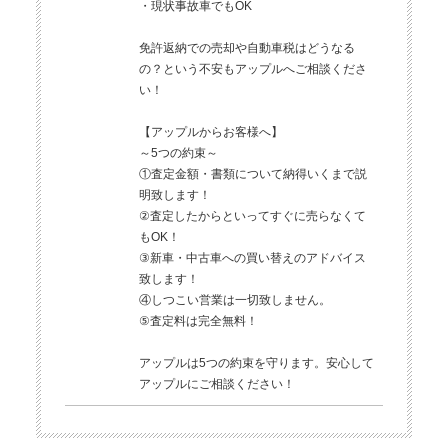
・現状事故車でもOK
免許返納での売却や自動車税はどうなる
の？という不安もアップルへご相談くださ
い！
【アップルからお客様へ】
～5つの約束～
①査定金額・書類について納得いくまで説
明致します！
②査定したからといってすぐに売らなくて
もOK！
③新車・中古車への買い替えのアドバイス
致します！
④しつこい営業は一切致しません。
⑤査定料は完全無料！
アップルは5つの約束を守ります。安心して
アップルにご相談ください！