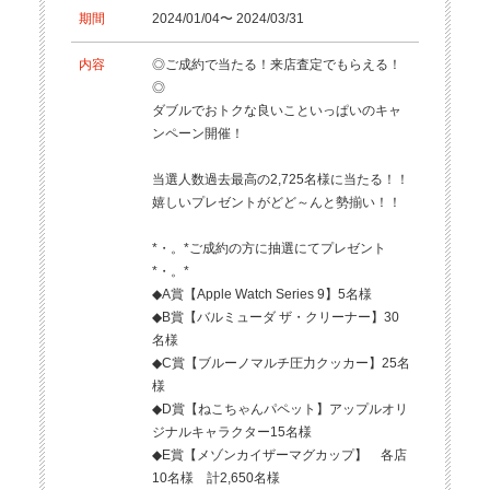
期間
2024/01/04〜 2024/03/31
内容
◎ご成約で当たる！来店査定でもらえる！
◎
ダブルでおトクな良いこといっぱいのキャ
ンペーン開催！
当選人数過去最高の2,725名様に当たる！！
嬉しいプレゼントがどど～んと勢揃い！！
*・。*ご成約の方に抽選にてプレゼント
*・。*
◆A賞【Apple Watch Series 9】5名様
◆B賞【バルミューダ ザ・クリーナー】30
名様
◆C賞【ブルーノマルチ圧力クッカー】25名
様
◆D賞【ねこちゃんパペット】アップルオリ
ジナルキャラクター15名様
◆E賞【メゾンカイザーマグカップ】 各店
10名様 計2,650名様