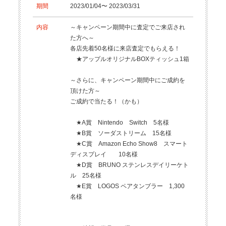
期間
2023/01/04〜 2023/03/31
内容
～キャンペーン期間中に査定でご来店され
た方へ～
各店先着50名様に来店査定でもらえる！
★アップルオリジナルBOXティッシュ1箱
～さらに、キャンペーン期間中にご成約を
頂けた方～
ご成約で当たる！（かも）
★A賞 Nintendo Switch 5名様
★B賞 ソーダストリーム 15名様
★C賞 Amazon Echo Show8 スマート
ディスプレイ 10名様
★D賞 BRUNO ステンレスデイリーケト
ル 25名様
★E賞 LOGOS ペアタンブラー 1,300
名様