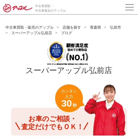
/*ABテスト_新規査定フォームの為のCVボタン*/
中古車買取・
中古車査定のアップル
中古車買取・販売のアップル
店舗を探す
青森県
弘前市
スーパーアップル弘前店
ブログ
スーパーアップル弘前店
カンタン
入力
30
秒
お車のご相談・
査定だけでもＯＫ！