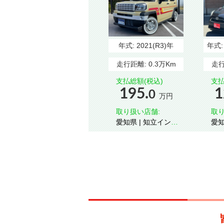
年式:
2021(R3)年
年式
走行距離:
0.3万Km
走行
支払総額(税込)
支払
195.
1
0
万円
取り扱い店舗:
取り
愛知県 | 知立インタ
愛知県 | 
ー
ー