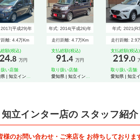
:
2017(平成29)年
年式:
2014(平成26)年
年式:
2021(R
距離:
4.4万Km
走行距離:
4.7万Km
走行距離:
2.9
総額(税込)
支払総額(税込)
支払総額(税込)
24.
91.
219.
8
4
0
万円
万円
扱い店舗:
取り扱い店舗:
取り扱い店舗:
知立インタ
愛知県 | 知立インタ
愛知県 | 知立インタ
ー
ー
知立インター店の
スタッフ紹介
皆様のお問い合わせ・ご来店を
お待ちしておりま