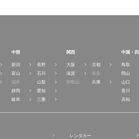
中部
関西
中国・四
新潟
長野
大阪
京都
鳥取
富山
石川
滋賀
奈良
岡山
福井
山梨
和歌山
兵庫
山口
静岡
愛知
香川
岐阜
三重
高知
レンタカー