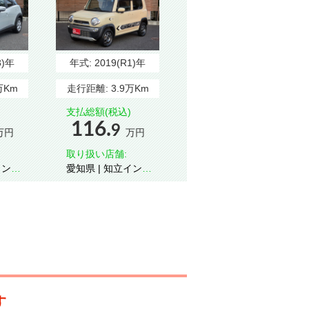
3)年
年式:
2019(R1)年
万Km
走行距離:
3.9万Km
支払総額(税込)
116.
9
万円
万円
取り扱い店舗:
愛知県 | 知立インタ
ー
す