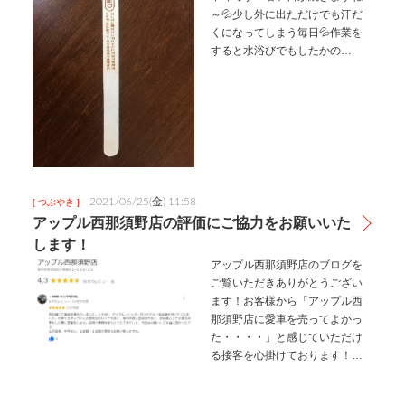
～💦少し外に出ただけでも汗だ
くになってしまう毎日💦作業を
すると水浴びでもしたかの
様・・・そんな時の店長のクー
ルダウンはガリガリ君です(*´艸
｀)ｸｽｸｽそしてこの前、ガリガリ
君を食した店長から「わー！」
と一…
2021/06/25(金) 11:58
[ つぶやき ]
アップル西那須野店の評価にご協力をお願いいた
します！
アップル西那須野店のブログを
ご覧いただきありがとうござい
ます！お客様から「アップル西
那須野店に愛車を売ってよかっ
た・・・・」と感じていただけ
る接客を心掛けております！ぜ
ひ協力のほど、よろしくお願い
いたします！