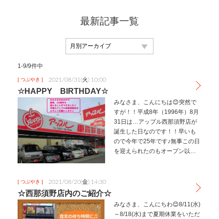
最新記事一覧
1-9/9件中
2021/08/31(火) 10:00
[ つぶやき ]
☆HAPPY BIRTHDAY☆
みなさま、こんにちは😊突然で
すが！！平成8年（1996年）8月
31日は…アップル西那須野店が
誕生した日なのです！！早いも
ので今年で25年です♪無事この日
を迎えられたのもオープン以
来、たくさんのお客様に支えて
いただいたおかげですm(__)m本
当に感謝です。ありがとうござ
2021/08/20(金) 14:30
[ つぶやき ]
います♡今後、50年・1…
☆西那須野店内のご紹介☆
みなさま、こんにちわ😊8/11(水)
～8/18(水)まで夏期休業をいただ