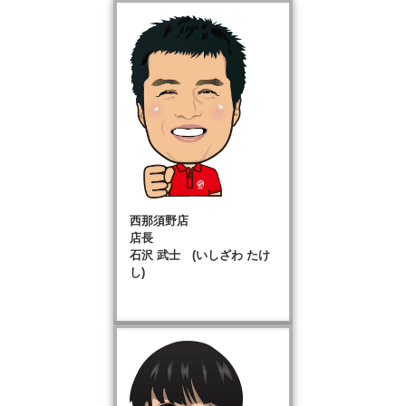
西那須野店
店長
石沢 武士 (いしざわ たけ
し)