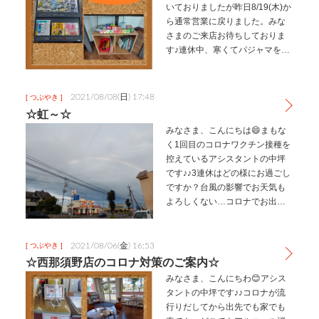
いておりましたが昨日8/19(木)か
ら通常営業に戻りました。みな
さまのご来店お待ちしておりま
す♪連休中、寒くてパジャマを秋
用にしましたが昨日から連休中
のお天気が嘘のように暑くて夏
用に戻したアシスタントの中坪
2021/08/08(日) 17:48
[ つぶやき ]
です♪♪今回は…
☆虹～☆
みなさま、こんにちは😄まもな
く1回目のコロナワクチン接種を
控えているアシスタントの中坪
です♪♪3連休はどの様にお過ごし
ですか？台風の影響でお天気も
よろしくない…コロナでお出か
けもできない…そんな感じでし
ょうか？わたしもお盆休みをい
ただきますが時間を持て余しそ
2021/08/06(金) 16:53
[ つぶやき ]
うです💦と、そんないいことな
☆西那須野店のコロナ対策のご案内☆
さそう…
みなさま、こんにちわ😊アシス
タントの中坪です♪♪コロナが流
行りだしてから出先でも家でも