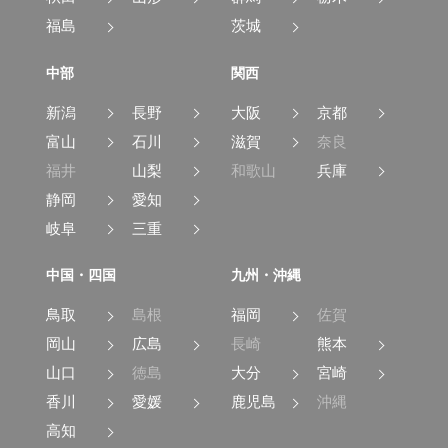
福島
茨城
中部
関西
新潟
長野
大阪
京都
富山
石川
滋賀
奈良
福井
山梨
和歌山
兵庫
静岡
愛知
岐阜
三重
中国・四国
九州・沖縄
鳥取
島根
福岡
佐賀
岡山
広島
長崎
熊本
山口
徳島
大分
宮崎
香川
愛媛
鹿児島
沖縄
高知