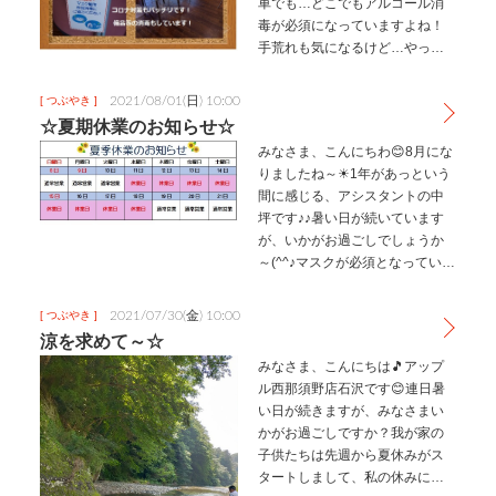
車でも…どこでもアルコール消
毒が必須になっていますよね！
手荒れも気になるけど…やっぱ
りコロナは心配＆不安……とい
うことで！西那須野店でもコロ
2021/08/01(日) 10:00
[ つぶやき ]
ナ対策してます！今更の告知感
☆夏期休業のお知らせ☆
は否めませんが、だいぶ前から
みなさま、こんにちわ😊8月にな
実施してお…
りましたね～☀1年があっという
間に感じる、アシスタントの中
坪です♪♪暑い日が続いています
が、いかがお過ごしでしょうか
～(^^♪マスクが必須となっている
今、私はマスクの中で汗で溺れ
てしまいそうです💦熱中症対
2021/07/30(金) 10:00
[ つぶやき ]
策・コロナ対策大変ですが、み
涼を求めて～☆
なさまも無理なさらず工夫しな
みなさま、こんにちは🎵アップ
が…
ル西那須野店石沢です😊連日暑
い日が続きますが、みなさまい
かがお過ごしですか？我が家の
子供たちは先週から夏休みがス
タートしまして、私の休みに合