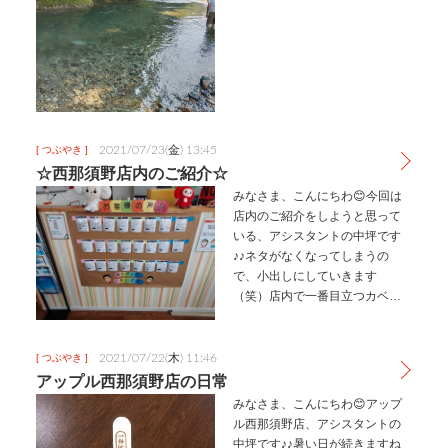
わせて家族で川遊びに行きまし
た。場所は板室温泉近くの木俣
川です。SNSで有名な場所は、
人・人・人で大混雑なので、少
し上流まで…
2021/07/23(金) 13:45
[ つぶやき ]
☆西那須野店内のご紹介☆
みなさま、こんにちわ😊今回は
店内のご紹介をしようと思って
いる、アシスタントの中坪です
♪♪ネタがなくなってしまうの
で、小出しにしていきます
（笑）店内で一番目立つカベが
今回の注目の場所です！お客様
からいただいたアンケートを店
内に貼り出しているんです！ホ
2021/07/22(木) 11:46
[ つぶやき ]
ームページ内にも「お客様の
アップル西那須野店の日常
声」がありますので…
みなさま、こんにちわ😊アップ
ル西那須野店、アシスタントの
中坪です♪♪暑い日が続きますね