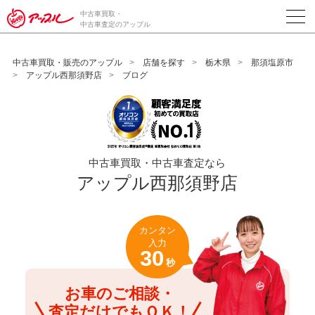
/*ABテスト_新規査定フォームの為のCVボタン*/
中古車買取・
中古車査定のアップル
中古車買取・販売のアップル
店舗を探す
栃木県
那須塩原市
アップル西那須野店
ブログ
中古車買取・中古車査定なら
アップル西那須野店
カンタン
入力
30
秒
お車のご相談・
査定だけでもＯＫ！