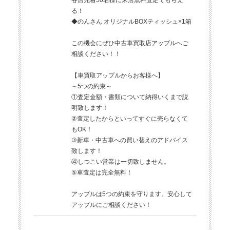
各店先着50名様に来店無料査定でもらえ
る！
◆のんさん オリジナルBOXティッシュ×1箱
この機会にぜひ中古車買取店アップルへご
相談ください！！
【車買取アップルからお客様へ】
～5つの約束～
①査定金額・書類について納得いくまで説
明致します！
②査定したからといってすぐに売らなくて
もOK！
③新車・中古車への買い替えのアドバイス
致します！
④しつこい営業は一切致しません。
⑤車査定は完全無料！
アップルは5つの約束を守ります。安心して
アップルにご相談ください！