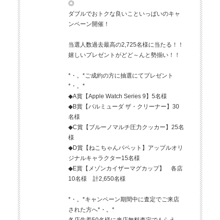
◎
ダブルでおトクな良いこといっぱいのキャ
ンペーン開催！
当選人数過去最高の2,725名様に当たる！！
嬉しいプレゼントがどど～んと勢揃い！！
*・。*ご成約の方に抽選にてプレゼント
*・。*
◆A賞【Apple Watch Series 9】5名様
◆B賞【バルミューダ ザ・クリーナー】30
名様
◆C賞【ブルーノマルチ圧力クッカー】25名
様
◆D賞【ねこちゃんパペット】アップルオリ
ジナルキャラクター15名様
◆E賞【メゾンカイザーマグカップ】 各店
10名様 計2,650名様
*・。*キャンペーン期間中に査定でご来店
された方へ*・。*