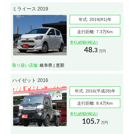
ミライース 2019
年式:
2019(R1)年
走行距離:
7.3万Km
支払総額(税込)
48.
3
万円
取り扱い店舗:
岐阜県 | 恵那
ハイゼット 2016
年式:
2016(平成28)年
走行距離:
8.4万Km
支払総額(税込)
105.
7
万円