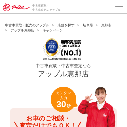
/*ABテスト_新規査定フォームの為のCVボタン*/
中古車買取・
中古車査定のアップル
中古車買取・販売のアップル
店舗を探す
岐阜県
恵那市
アップル恵那店
キャンペーン
中古車買取・中古車査定なら
アップル恵那店
カンタン
入力
30
秒
お車のご相談・
査定だけでもＯＫ！