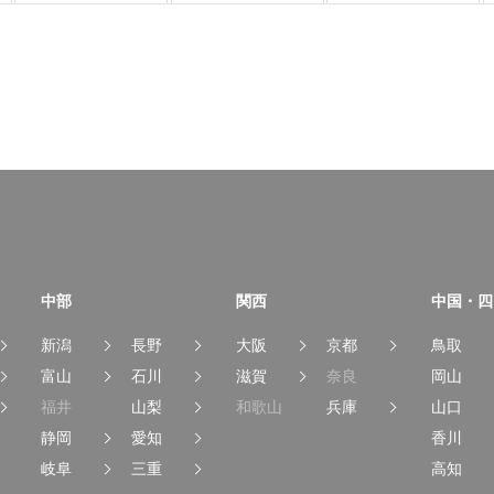
中部
関西
中国・四
新潟
長野
大阪
京都
鳥取
富山
石川
滋賀
奈良
岡山
福井
山梨
和歌山
兵庫
山口
静岡
愛知
香川
岐阜
三重
高知