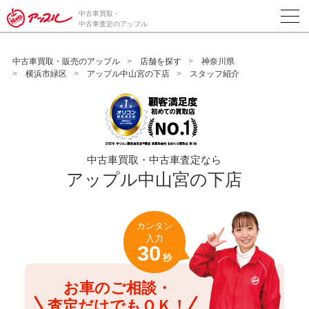
/*ABテスト_新規査定フォームの為のCVボタン*/
中古車買取・
中古車査定のアップル
中古車買取・販売のアップル
店舗を探す
神奈川県
横浜市緑区
アップル中山宮の下店
スタッフ紹介
中古車買取・中古車査定なら
アップル中山宮の下店
カンタン
入力
30
秒
お車のご相談・
査定だけでもＯＫ！