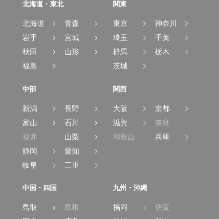
北海道・東北
関東
北海道
青森
東京
神奈川
岩手
宮城
埼玉
千葉
秋田
山形
群馬
栃木
福島
茨城
中部
関西
新潟
長野
大阪
京都
富山
石川
滋賀
奈良
福井
山梨
和歌山
兵庫
静岡
愛知
岐阜
三重
中国・四国
九州・沖縄
鳥取
島根
福岡
佐賀