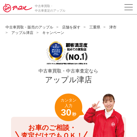
/*ABテスト_新規査定フォームの為のCVボタン*/
中古車買取・
中古車査定のアップル
中古車買取・販売のアップル
店舗を探す
三重県
津市
アップル津店
キャンペーン
中古車買取・中古車査定なら
アップル津店
カンタン
入力
30
秒
お車のご相談・
査定だけでもＯＫ！