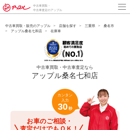
/*ABテスト_新規査定フォームの為のCVボタン*/
中古車買取・
中古車査定のアップル
中古車買取・販売のアップル
店舗を探す
三重県
桑名市
アップル桑名七和店
在庫車
中古車買取・中古車査定なら
アップル桑名七和店
カンタン
入力
30
秒
お車のご相談・
査定だけでもＯＫ！