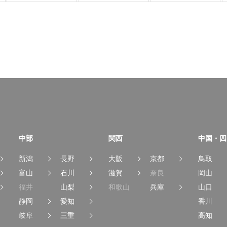
中部
関西
中国・四
新潟
長野
大阪
京都
鳥取
富山
石川
滋賀
奈良
岡山
福井
山梨
和歌山
兵庫
山口
静岡
愛知
香川
岐阜
三重
高知