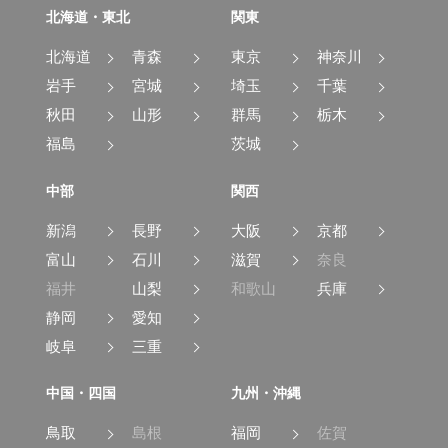
北海道・東北
関東
北海道
青森
東京
神奈川
岩手
宮城
埼玉
千葉
秋田
山形
群馬
栃木
福島
茨城
中部
関西
新潟
長野
大阪
京都
富山
石川
滋賀
奈良
福井
山梨
和歌山
兵庫
静岡
愛知
岐阜
三重
中国・四国
九州・沖縄
鳥取
島根
福岡
佐賀