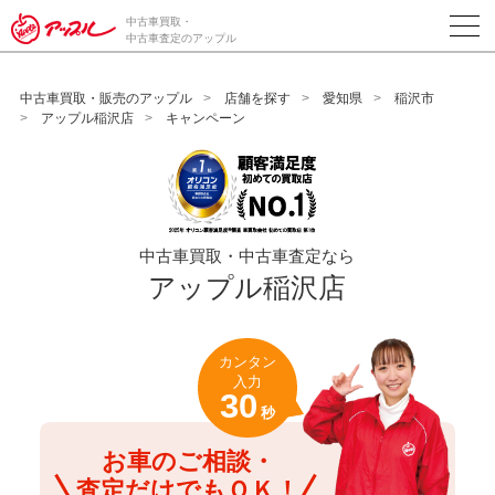
/*ABテスト_新規査定フォームの為のCVボタン*/
中古車買取・
中古車査定のアップル
中古車買取・販売のアップル
店舗を探す
愛知県
稲沢市
アップル稲沢店
キャンペーン
中古車買取・中古車査定なら
アップル稲沢店
カンタン
入力
30
秒
お車のご相談・
査定だけでもＯＫ！