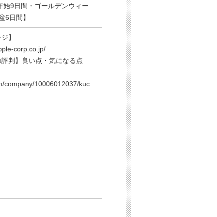
年始9日間・ゴールデンウィー
盆6日間】
ージ】
pple-corp.co.jp/
の評判】良い点・気になる点
m/company/10006012037/kuc