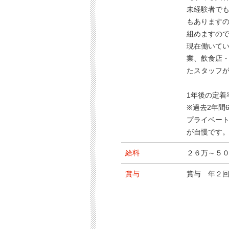
未経験者で
もあります
組めますの
現在働いて
業、飲食店
たスタッフ
1年後の定着
※過去2年間
プライベー
が自慢です
給料
２６万～５
賞与
賞