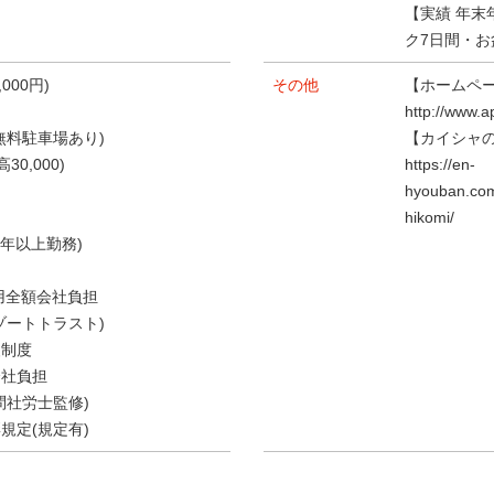
【実績 年末
ク7日間・お
000円)
その他
【ホームペ
http://www.a
無料駐車場あり)
【カイシャ
30,000)
https://en-
hyouban.co
hikomi/
5年以上勤務)
用全額会社負担
ゾートトラスト)
援制度
会社負担
問社労士監修)
規定(規定有)