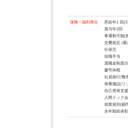
保険・福利厚生
昇給年1 回(3,
賞与年2回
車通勤可能(
交費規定 (最高
社保完
役職手当
退職金制度(
慶弔休暇
社員旅行/費
保養施設(リ
自己啓発支
人間ドック
就業規則(顧
永年勤続表彰