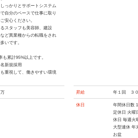
もしっかりとサポートシステム
ので自分のペースで仕事に取り
でご安心ください。
いるスタッフも美容師、建設
・など異業種からの転職をされ
が多いです。
率も累計95%以上です。
6名新規採用
トも重視して、働きやすい環境
。
０万
昇給
年１回 ３
与 年２回
休日
年間休日数 1
定休日 火曜
休日 毎週火
大型連休 年
お盆