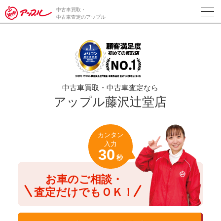
/*ABテスト_新規査定フォームの為のCVボタン*/
中古車買取・
中古車査定のアップル
中古車買取・中古車査定なら
アップル藤沢辻堂店
カンタン
入力
30
秒
お車のご相談・
査定だけでもＯＫ！