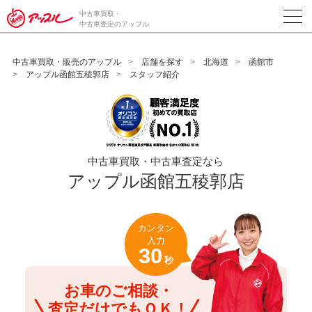
/*ABテスト_新規査定フォームの為のCVボタン*/
中古車買取・
中古車査定のアップル
中古車買取・販売のアップル
店舗を探す
北海道
函館市
アップル函館五稜郭店
スタッフ紹介
中古車買取・中古車査定なら
アップル函館五稜郭店
カンタン
入力
30
秒
お車のご相談・
査定だけでもＯＫ！