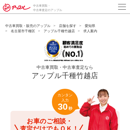
/*ABテスト_新規査定フォームの為のCVボタン*/
中古車買取・
中古車査定のアップル
中古車買取・販売のアップル
店舗を探す
愛知県
名古屋市千種区
アップル千種竹越店
求人案内
中古車買取・中古車査定なら
アップル千種竹越店
カンタン
入力
30
秒
お車のご相談・
査定だけでもＯＫ！