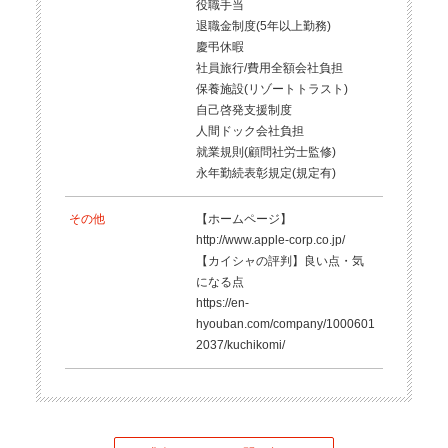
役職手当
退職金制度(5年以上勤務)
慶弔休暇
社員旅行/費用全額会社負担
保養施設(リゾートトラスト)
自己啓発支援制度
人間ドック会社負担
就業規則(顧問社労士監修)
永年勤続表彰規定(規定有)
その他
【ホームページ】
http://www.apple-corp.co.jp/
【カイシャの評判】良い点・気
になる点
https://en-
hyouban.com/company/1000601
2037/kuchikomi/