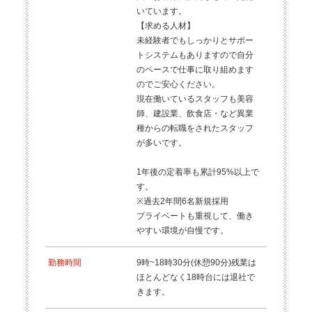
いています。
【求める人材】
未経験者でもしっかりとサポー
トシステムもありますので自分
のペースで仕事に取り組めます
のでご安心ください。
現在働いているスタッフも美容
師、建設業、飲食店・など異業
種からの転職をされたスタッフ
が多いです。
1年後の定着率も累計95%以上で
す。
※過去2年間6名新規採用
プライベートも重視して、働き
やすい環境が自慢です。
勤務時間
9時~18時30分(休憩90分)残業は
ほとんどなく18時台には退社で
きます。