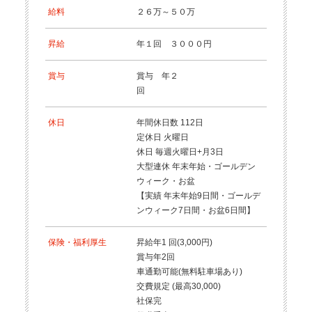
給料
２６万～５０万
昇給
年１回 ３０００円
賞与
賞与 年２
回
休日
年間休日数 112日
定休日 火曜日
休日 毎週火曜日+月3日
大型連休 年末年始・ゴールデン
ウィーク・お盆
【実績 年末年始9日間・ゴールデ
ンウィーク7日間・お盆6日間】
保険・福利厚生
昇給年1 回(3,000円)
賞与年2回
車通勤可能(無料駐車場あり)
交費規定 (最高30,000)
社保完