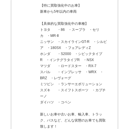
【特に買取強化中のお車】
新車から5年以内の車両
【具体的な買取強化中の車種】
トヨタ ・86 ・スープラ ・セリ
カ ・MR-Ⅱ
ニッサン ・スカイラインGT-R ・シルビ
ア ・180SX ・フェアレディZ
ホンダ ・S2000 ・シビックタイプ
R ・インテグラタイプR ・NSX
マツダ ・ロードスター ・RX-7
スバル ・インプレッサ ・WRX ・
BRZ ・レヴォーグ
ミツビシ ・ランサーエボリューション
スズキ ・スイフトスポーツ ・カプチ
ーノ
ダイハツ ・コペン
新しいお車や古いお車、輸入車、トラッ
ク、バスなど、どんな状態のお車でも買取
致します！