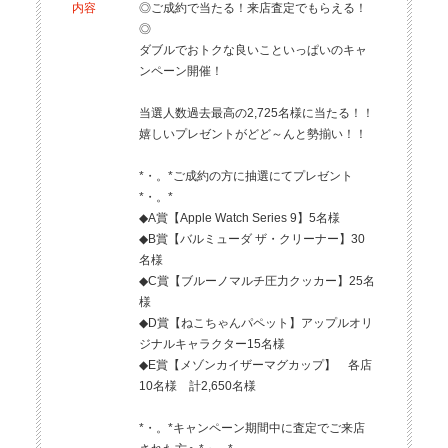
内容
◎ご成約で当たる！来店査定でもらえる！
◎
ダブルでおトクな良いこといっぱいのキャ
ンペーン開催！
当選人数過去最高の2,725名様に当たる！！
嬉しいプレゼントがどど～んと勢揃い！！
*・。*ご成約の方に抽選にてプレゼント
*・。*
◆A賞【Apple Watch Series 9】5名様
◆B賞【バルミューダ ザ・クリーナー】30
名様
◆C賞【ブルーノマルチ圧力クッカー】25名
様
◆D賞【ねこちゃんパペット】アップルオリ
ジナルキャラクター15名様
◆E賞【メゾンカイザーマグカップ】 各店
10名様 計2,650名様
*・。*キャンペーン期間中に査定でご来店