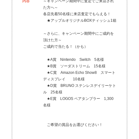
内容
～キャンペーン期間中に査定でご来店され
た方へ～
各店先着50名様に来店査定でもらえる！
★アップルオリジナルBOXティッシュ1箱
～さらに、キャンペーン期間中にご成約を
頂けた方～
ご成約で当たる！（かも）
★A賞 Nintendo Switch 5名様
★B賞 ソーダストリーム 15名様
★C賞 Amazon Echo Show8 スマート
ディスプレイ 10名様
★D賞 BRUNO ステンレスデイリーケト
ル 25名様
★E賞 LOGOS ペアタンブラー 1,300
名様
ご希望の賞品をお選びください！