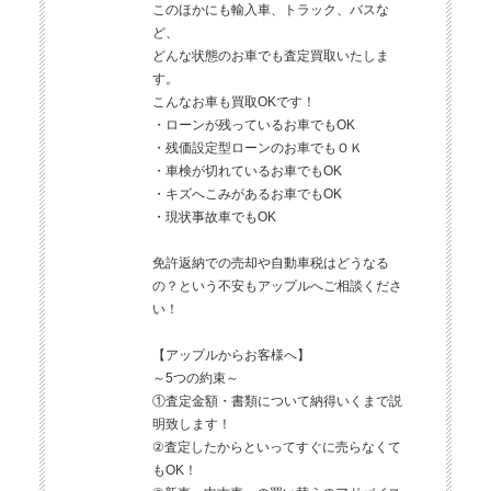
このほかにも輸入車、トラック、バスな
ど、
どんな状態のお車でも査定買取いたしま
す。
こんなお車も買取OKです！
・ローンが残っているお車でもOK
・残価設定型ローンのお車でもＯＫ
・車検が切れているお車でもOK
・キズへこみがあるお車でもOK
・現状事故車でもOK
免許返納での売却や自動車税はどうなる
の？という不安もアップルへご相談くださ
い！
【アップルからお客様へ】
～5つの約束～
①査定金額・書類について納得いくまで説
明致します！
②査定したからといってすぐに売らなくて
もOK！