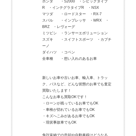
ホンダ ・S2000 ・シビックタイプ
R ・インテグラタイプR ・NSX
マツダ ・ロードスター ・RX-7
スバル ・インプレッサ ・WRX ・
BRZ ・レヴォーグ
ミツビシ ・ランサーエボリューション
スズキ ・スイフトスポーツ ・カプチ
ーノ
ダイハツ ・コペン
全車種 ・想い入れのあるお車
新しいお車や古いお車、輸入車、トラッ
ク、バスなど、どんな状態のお車でも査定
買取いたします！
こんなお車も買取OKです！
・ローンが残っているお車でもOK
・車検が切れているお車でもOK
・キズへこみがあるお車でもOK
・現状事故車でもOK
免許返納での売却や自動車税はどうなる