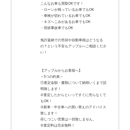
こんなお車も買取OKです！
・ローンが残っているお車でもOK
・車検が切れているお車でもOK
・キズへこみがあるお車でもOK
・現状事故車でもOK
免許返納での売却や自動車税はどうなる
の？という不安もアップルへご相談くださ
い！
【アップルからお客様へ】
～5つの約束～
①査定金額・書類について納得いくまで説
明致します！
②査定したからといってすぐに売らなくて
もOK！
③新車・中古車への買い替えのアドバイス
致します！
④しつこい営業は一切致しません。
⑤査定料は完全無料！