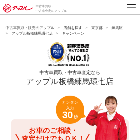
/*ABテスト_新規査定フォームの為のCVボタン*/
中古車買取・
中古車査定のアップル
中古車買取・販売のアップル
店舗を探す
東京都
練馬区
アップル板橋練馬環七店
キャンペーン
中古車買取・中古車査定なら
アップル板橋練馬環七店
カンタン
入力
30
秒
お車のご相談・
査定だけでもＯＫ！