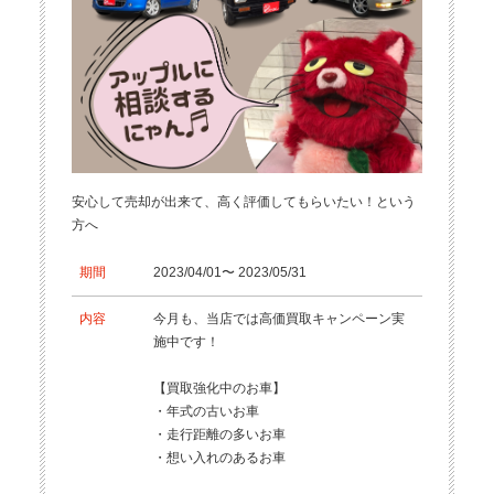
安心して売却が出来て、高く評価してもらいたい！という
方へ
期間
2023/04/01〜 2023/05/31
内容
今月も、当店では高価買取キャンペーン実
施中です！
【買取強化中のお車】
・年式の古いお車
・走行距離の多いお車
・想い入れのあるお車