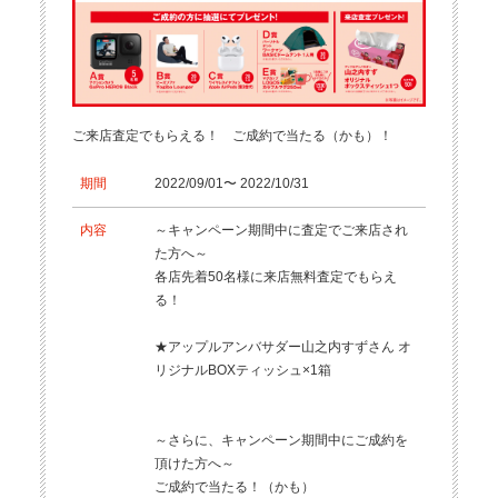
ご来店査定でもらえる！ ご成約で当たる（かも）！
期間
2022/09/01〜 2022/10/31
内容
～キャンペーン期間中に査定でご来店され
た方へ～
各店先着50名様に来店無料査定でもらえ
る！
★アップルアンバサダー山之内すずさん オ
リジナルBOXティッシュ×1箱
～さらに、キャンペーン期間中にご成約を
頂けた方へ～
ご成約で当たる！（かも）