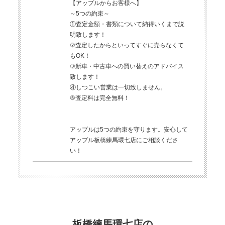
【アップルからお客様へ】
～5つの約束～
①査定金額・書類について納得いくまで説
明致します！
②査定したからといってすぐに売らなくて
もOK！
③新車・中古車への買い替えのアドバイス
致します！
④しつこい営業は一切致しません。
⑤査定料は完全無料！
アップルは5つの約束を守ります。安心して
アップル板橋練馬環七店にご相談くださ
い！
板橋練馬環七店の