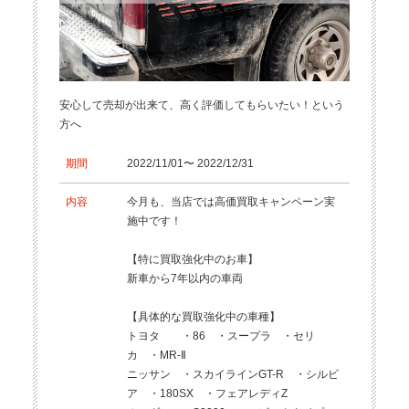
安心して売却が出来て、高く評価してもらいたい！という
方へ
期間
2022/11/01〜 2022/12/31
内容
今月も、当店では高価買取キャンペーン実
施中です！
【特に買取強化中のお車】
新車から7年以内の車両
【具体的な買取強化中の車種】
トヨタ ・86 ・スープラ ・セリ
カ ・MR-Ⅱ
ニッサン ・スカイラインGT-R ・シルビ
ア ・180SX ・フェアレディZ