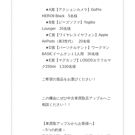
★A賞【アクションカメラ】GoPro
HERO9 Black 5名様
★B賞【ビーズソファ】Yogibo
Lounger 20名様
★C賞【ワイヤレスイヤフォン】Apple
AirPods（第3世代） 20名様
★D賞【パーソナルテント】ワークマン
BASICドームテント1人用 30名様
★E賞【マグカップ】LOGOSカラフルマ
グ250ml 1,530名様
ご希望の賞品をお選びください！
この機会にぜひ中古車買取店アップルへご
相談ください！！
【車買取アップルからお客様へ】
～5つの約束～