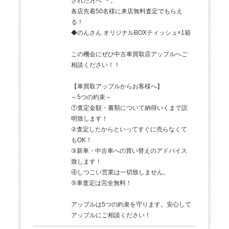
された方へ*・。*
各店先着50名様に来店無料査定でもらえ
る！
◆のんさん オリジナルBOXティッシュ×1箱
この機会にぜひ中古車買取店アップルへご
相談ください！！
【車買取アップルからお客様へ】
～5つの約束～
①査定金額・書類について納得いくまで説
明致します！
②査定したからといってすぐに売らなくて
もOK！
③新車・中古車への買い替えのアドバイス
致します！
④しつこい営業は一切致しません。
⑤車査定は完全無料！
アップルは5つの約束を守ります。安心して
アップルにご相談ください！