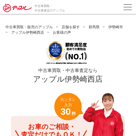
/*ABテスト_新規査定フォームの為のCVボタン*/
中古車買取・
中古車査定のアップル
中古車買取・販売のアップル
店舗を探す
群馬県
伊勢崎市
アップル伊勢崎西店
お客様の声
中古車買取・中古車査定なら
アップル伊勢崎西店
カンタン
入力
30
秒
お車のご相談・
査定だけでもＯＫ！