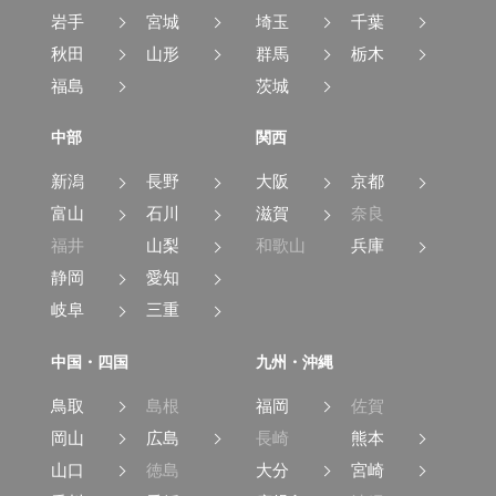
岩手
宮城
埼玉
千葉
秋田
山形
群馬
栃木
福島
茨城
中部
関西
新潟
長野
大阪
京都
富山
石川
滋賀
奈良
福井
山梨
和歌山
兵庫
静岡
愛知
岐阜
三重
中国・四国
九州・沖縄
鳥取
島根
福岡
佐賀
岡山
広島
長崎
熊本
山口
徳島
大分
宮崎