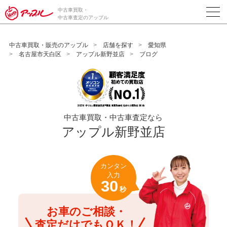
/*ABテスト_新規査定フォームの為のCVボタン*/
中古車買取・
中古車査定のアップル
中古車買取・販売のアップル
店舗を探す
愛知県
名古屋市天白区
アップル新野並店
ブログ
中古車買取・中古車査定なら
アップル新野並店
カンタン
入力
30
秒
お車のご相談・
査定だけでもＯＫ！