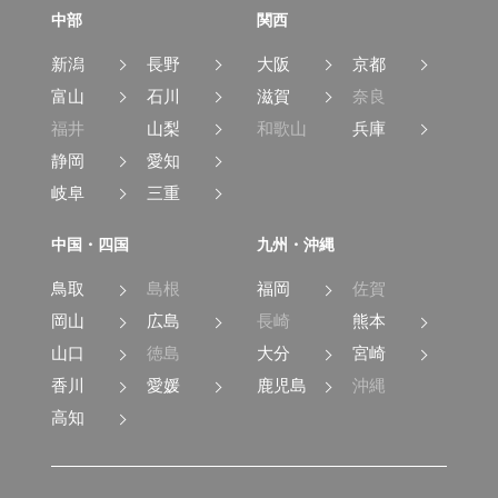
中部
関西
新潟
長野
大阪
京都
富山
石川
滋賀
奈良
福井
山梨
和歌山
兵庫
静岡
愛知
岐阜
三重
中国・四国
九州・沖縄
鳥取
島根
福岡
佐賀
岡山
広島
長崎
熊本
山口
徳島
大分
宮崎
香川
愛媛
鹿児島
沖縄
高知