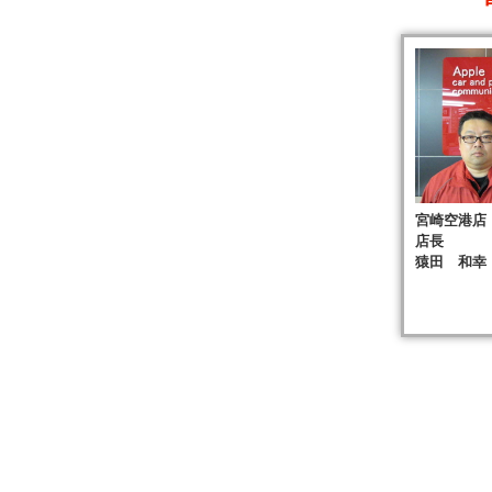
宮崎空港店
店長
猿田 和幸