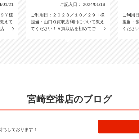
01/21
ご記入日： 2024/01/18
９Ｙ様
ご利用日：２０２３／１０／２９Ｉ様
ご利用
教えて
担当：山口Ｑ買取店利用について教え
担当：
港店…
てください！Ａ買取店を初めてご…
くださ
宮崎空港店のブログ
待ちしております！