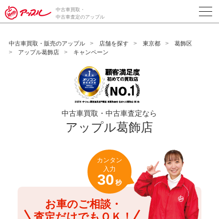
/*ABテスト_新規査定フォームの為のCVボタン*/
中古車買取・
中古車査定のアップル
中古車買取・販売のアップル
店舗を探す
東京都
葛飾区
アップル葛飾店
キャンペーン
中古車買取・中古車査定なら
アップル葛飾店
カンタン
入力
30
秒
お車のご相談・
査定だけでもＯＫ！