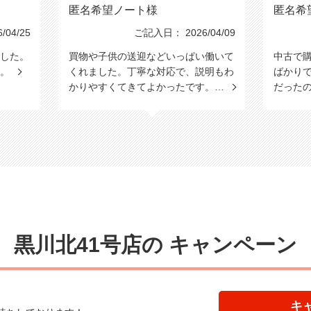
匿名希望ノート様
匿名希
04/25
ご記入日： 2026/04/09
した。
買物や子供の送迎などいっぱい働いて
中古で
た。
くれました。丁寧な対応で、説明もわ
ばかり
かりやすくてきてよかったです。…
だった
黒川北41号店の
キャンペーン
キ