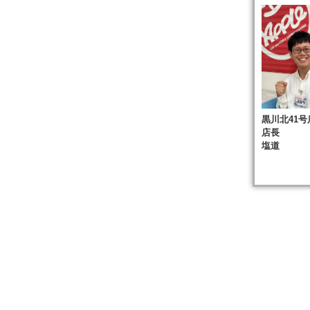
黒川北41号
店長
塩道