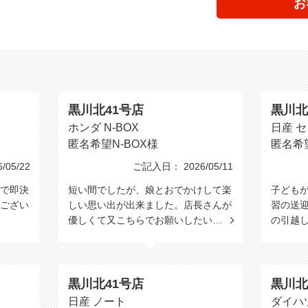
お
。
黒川北41号店
黒川北
ホンダ N-BOX
日産 
匿名希望N-BOX様
匿名希
05/22
ご記入日： 2026/05/11
で即決
短い間でしたが、娘とおでかけして楽
子ども
ござい
しい思い出が出来ました。店長さんが
習の送
優しくて又こちらでお願いしたい…
の引越
黒川北41号店
黒川北
日産 ノート
ダイハ