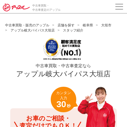
/*ABテスト_新規査定フォームの為のCVボタン*/
中古車買取・
中古車査定のアップル
中古車買取・販売のアップル
店舗を探す
岐阜県
大垣市
アップル岐大バイパス大垣店
スタッフ紹介
中古車買取・中古車査定なら
アップル岐大バイパス大垣店
カンタン
入力
30
秒
お車のご相談・
査定だけでもＯＫ！