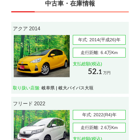
中古車・在庫情報
アクア 2014
年式:
2014(平成26)年
走行距離:
6.4万Km
支払総額(税込)
52.
1
万円
取り扱い店舗:
岐阜県 | 岐大バイパス大垣
フリード 2022
年式:
2022(R4)年
走行距離:
2.6万Km
支払総額(税込)