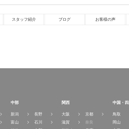
スタッフ紹介
ブログ
お客様の声
中部
関西
中国・四
新潟
長野
大阪
京都
鳥取
富山
石川
滋賀
奈良
岡山