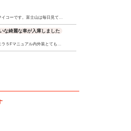
サイコーです。富士山は毎日見て…
いな綺麗な車が入庫しました
エラ５Fマニュアル内外装とても…
す