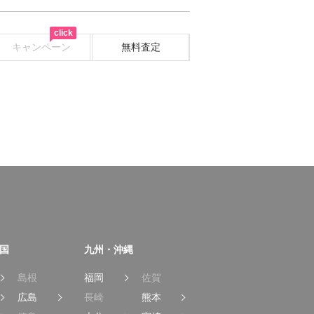
click
キャンペーン
無料査定
国
九州・沖縄
島根
福岡
佐賀
広島
長崎
熊本