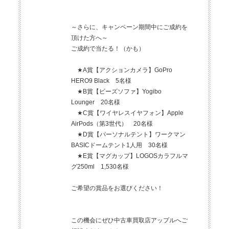
～さらに、キャンペーン期間中にご成約を
頂けた方へ～
ご成約で当たる！（かも）
★A賞【アクションカメラ】GoPro
HERO9 Black 5名様
★B賞【ビーズソファ】Yogibo
Lounger 20名様
★C賞【ワイヤレスイヤフォン】Apple
AirPods（第3世代） 20名様
★D賞【パーソナルテント】ワークマン
BASICドームテント1人用 30名様
★E賞【マグカップ】LOGOSカラフルマ
グ250ml 1,530名様
ご希望の賞品をお選びください！
この機会にぜひ中古車買取店アップルへご