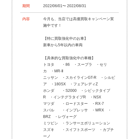
期間
2022/06/01〜 2022/08/31
内容
今月も、当店では高価買取キャンペーン実
施中です！
【特に買取強化中のお車】
新車から5年以内の車両
【具体的な買取強化中の車種】
トヨタ ・86 ・スープラ ・セリ
カ ・MR-Ⅱ
ニッサン ・スカイラインGT-R ・シルビ
ア ・180SX ・フェアレディZ
ホンダ ・S2000 ・シビックタイプ
R ・インテグラタイプR ・NSX
マツダ ・ロードスター ・RX-7
スバル ・インプレッサ ・WRX ・
BRZ ・レヴォーグ
ミツビシ ・ランサーエボリューション
スズキ ・スイフトスポーツ ・カプチ
ーノ