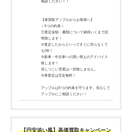
相談ください！！
【車買取アップルからお客様へ】
～5つの約束～
①査定金額・書類について納得いくまで説
明致します！
②査定したからといってすぐに売らなくて
もOK！
③新車・中古車への買い替えのアドバイス
致します！
④しつこい営業は一切致しません。
⑤車査定は完全無料！
アップルは5つの約束を守ります。安心して
アップルにご相談ください！
【円安追い風】高価買取キャンペーン