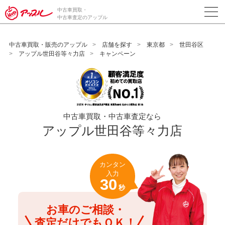
/*ABテスト_新規査定フォームの為のCVボタン*/
中古車買取・
中古車査定のアップル
中古車買取・販売のアップル
店舗を探す
東京都
世田谷区
アップル世田谷等々力店
キャンペーン
中古車買取・中古車査定なら
アップル世田谷等々力店
カンタン
入力
30
秒
お車のご相談・
査定だけでもＯＫ！