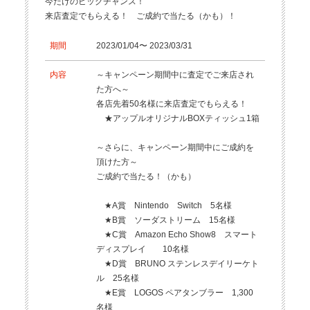
今だけのビッグチャンス！
来店査定でもらえる！ ご成約で当たる（かも）！
期間
2023/01/04〜 2023/03/31
内容
～キャンペーン期間中に査定でご来店され
た方へ～
各店先着50名様に来店査定でもらえる！
★アップルオリジナルBOXティッシュ1箱
～さらに、キャンペーン期間中にご成約を
頂けた方～
ご成約で当たる！（かも）
★A賞 Nintendo Switch 5名様
★B賞 ソーダストリーム 15名様
★C賞 Amazon Echo Show8 スマート
ディスプレイ 10名様
★D賞 BRUNO ステンレスデイリーケト
ル 25名様
★E賞 LOGOS ペアタンブラー 1,300
名様