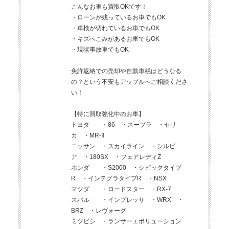
こんなお車も買取OKです！
・ローンが残っているお車でもOK
・車検が切れているお車でもOK
・キズへこみがあるお車でもOK
・現状事故車でもOK
免許返納での売却や自動車税はどうなる
の？という不安もアップルへご相談くださ
い！
【特に買取強化中のお車】
トヨタ ・86 ・スープラ ・セリ
カ ・MR-Ⅱ
ニッサン ・スカイライン ・シルビ
ア ・180SX ・フェアレディZ
ホンダ ・S2000 ・シビックタイプ
R ・インテグラタイプR ・NSX
マツダ ・ロードスター ・RX-7
スバル ・インプレッサ ・WRX ・
BRZ ・レヴォーグ
ミツビシ ・ランサーエボリューション