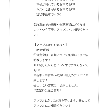
・車検が切れているお車でもOK
・キズへこみがあるお車でもOK
・現状事故車でもOK
免許返納での売却や自動車税はどうなる
の？という不安もアップルへご相談くださ
い！
【アップルからお客様へ】
～5つの約束～
①査定金額・書類について納得いくまで説
明致します！
②査定したからといってすぐに売らなくて
もOK！
③新車・中古車への買い替えのアドバイス
致します！
④しつこい営業は一切致しません。
⑤査定料は完全無料！
アップルは5つの約束を守ります。安心して
アップルにご相談ください！