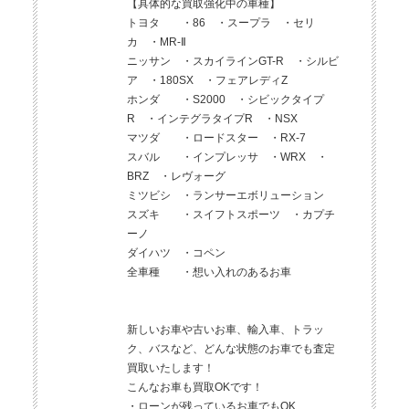
【具体的な買取強化中の車種】
トヨタ ・86 ・スープラ ・セリ
カ ・MR-Ⅱ
ニッサン ・スカイラインGT-R ・シルビ
ア ・180SX ・フェアレディZ
ホンダ ・S2000 ・シビックタイプ
R ・インテグラタイプR ・NSX
マツダ ・ロードスター ・RX-7
スバル ・インプレッサ ・WRX ・
BRZ ・レヴォーグ
ミツビシ ・ランサーエボリューション
スズキ ・スイフトスポーツ ・カプチ
ーノ
ダイハツ ・コペン
全車種 ・想い入れのあるお車
新しいお車や古いお車、輸入車、トラッ
ク、バスなど、どんな状態のお車でも査定
買取いたします！
こんなお車も買取OKです！
・ローンが残っているお車でもOK