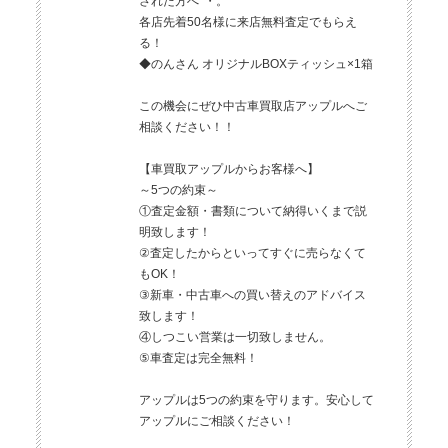
された方へ*・。*
各店先着50名様に来店無料査定でもらえ
る！
◆のんさん オリジナルBOXティッシュ×1箱
この機会にぜひ中古車買取店アップルへご
相談ください！！
【車買取アップルからお客様へ】
～5つの約束～
①査定金額・書類について納得いくまで説
明致します！
②査定したからといってすぐに売らなくて
もOK！
③新車・中古車への買い替えのアドバイス
致します！
④しつこい営業は一切致しません。
⑤車査定は完全無料！
アップルは5つの約束を守ります。安心して
アップルにご相談ください！