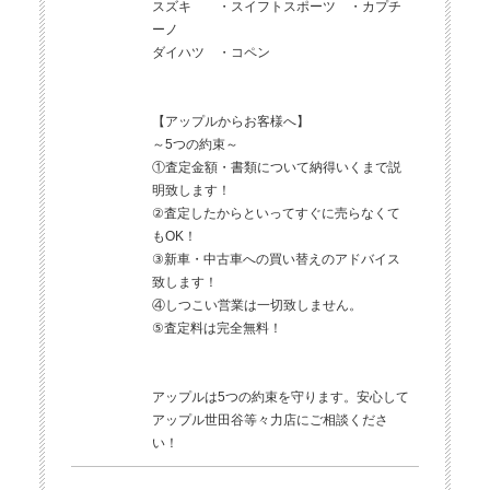
スズキ ・スイフトスポーツ ・カプチ
ーノ
ダイハツ ・コペン
【アップルからお客様へ】
～5つの約束～
①査定金額・書類について納得いくまで説
明致します！
②査定したからといってすぐに売らなくて
もOK！
③新車・中古車への買い替えのアドバイス
致します！
④しつこい営業は一切致しません。
⑤査定料は完全無料！
アップルは5つの約束を守ります。安心して
アップル世田谷等々力店にご相談くださ
い！