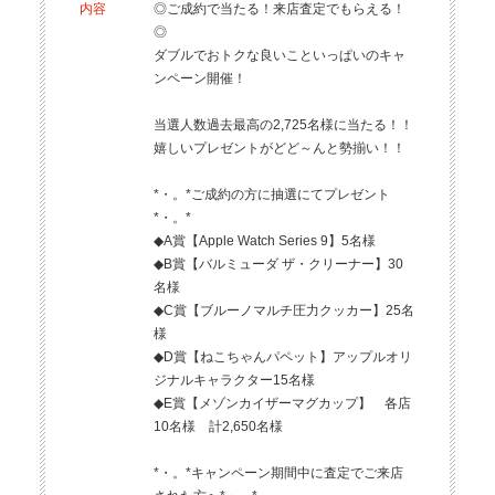
内容
◎ご成約で当たる！来店査定でもらえる！
◎
ダブルでおトクな良いこといっぱいのキャ
ンペーン開催！
当選人数過去最高の2,725名様に当たる！！
嬉しいプレゼントがどど～んと勢揃い！！
*・。*ご成約の方に抽選にてプレゼント
*・。*
◆A賞【Apple Watch Series 9】5名様
◆B賞【バルミューダ ザ・クリーナー】30
名様
◆C賞【ブルーノマルチ圧力クッカー】25名
様
◆D賞【ねこちゃんパペット】アップルオリ
ジナルキャラクター15名様
◆E賞【メゾンカイザーマグカップ】 各店
10名様 計2,650名様
*・。*キャンペーン期間中に査定でご来店