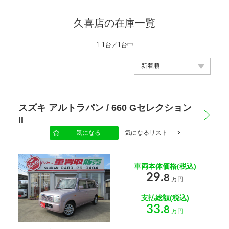
久喜店の在庫一覧
1-1台／1台中
メーカー
スズキ アルトラパン / 660 Gセレクション
II
車種
気になる
気になるリスト
車両本体価格(税込)
年式
29.
8
万円
支払総額(税込)
車体の色
33.
8
万円
選択する