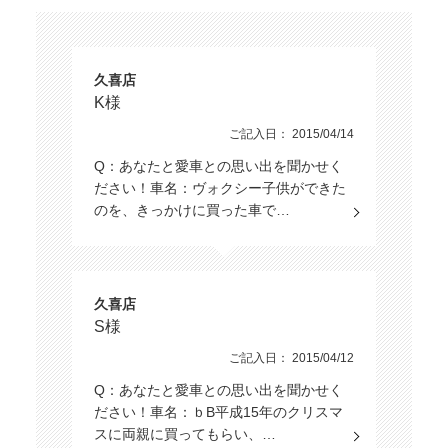
もっと詳しく
久喜店
こだわりの条件
168
K様
該当車
台
修復歴
ご記入日： 2015/04/14
この条件で検索する
Q：あなたと愛車との思い出を聞かせく
ださい！車名：ヴォクシー子供ができた
設定をクリア
ボディタイプ
のを、きっかけに買った車で…
ミッション
久喜店
S様
駆動方式
ご記入日： 2015/04/12
Q：あなたと愛車との思い出を聞かせく
ださい！車名：ｂB平成15年のクリスマ
ハンドル
スに両親に買ってもらい、…