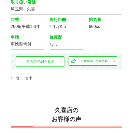
取り扱い店舗
埼玉県 | 久喜
価格
年式
走行距離
排気量
2006(平成18)年
4.1万Km
660cc
走行距離
車検
修復歴
車検整備付
なし
車検の残り
車両の詳細を見る
在庫確認・見積依頼
1-1台／1台中
排気量
地域
久喜店の
選択する
お客様の声