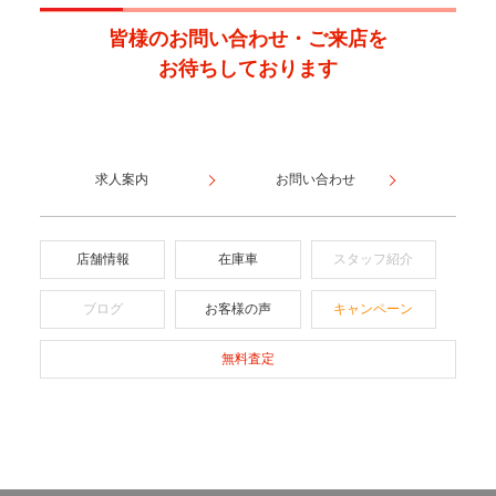
ドレスアップ
皆様のお問い合わせ・ご来店を
フルエアロ
ローダウン
お待ちしております
アルミホイール
シート関連
求人案内
お問い合わせ
フルフラット
3列シート
シート
店舗情報
在庫車
スタッフ紹介
ウォークスルー
シートヒーター
ブログ
お客様の声
キャンペーン
本革シート
ベンチシート
無料査定
電動シート
オットマン
シートエアコン