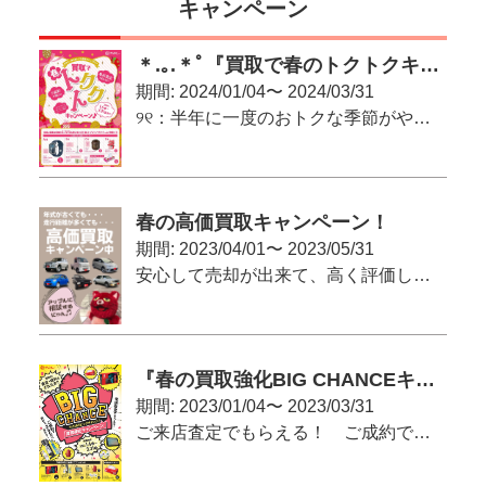
キャンペーン
キーレス
スマートキー
エントリー
＊.｡.＊ﾟ『買取で春のトクトクキャンペーン♪』＊.｡.＊ﾟ
パワー
パワー
ウインドウ
ステアリング
期間: 2024/01/04〜 2024/03/31
୨୧：半年に一度のおトクな季節がやってきた！：୨୧
エアコン
Wエアコン
ETC
盗難防止装置
春の高価買取キャンペーン！
サンルーフ
後席モニター
期間: 2023/04/01〜 2023/05/31
安心して売却が出来て、高く評価してもらいたい！という方へ
ディスプレイ
LED
ヘッドランプ
ヘッドライト
安全装置・サポート
『春の買取強化BIG CHANCEキャンペーン』
クルーズ
期間: 2023/01/04〜 2023/03/31
ABS
コントロール
ご来店査定でもらえる！ ご成約で当たる（かも）！
パーキング
横滑り防止装置
アシスト