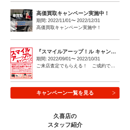
運転席
障害物センサー
エアバッグ
高価買取キャンペーン実施中！
期間: 2022/11/01〜 2022/12/31
助手席
サイド
エアバッグ
エアバッグ
高価買取キャンペーン実施中！
カーテン
フロントカメラ
エアバッグ
『スマイルアーップ！ル キャンペーン』
サイドカメラ
バックカメラ
期間: 2022/09/01〜 2022/10/31
ご来店査定でもらえる！ ご成約で当たる（かも）！
全周囲カメラ
環境装備・福祉装備
キャンペーン一覧を見る
アイドリング
エコカー減税
ストップ
対象車
電動リアゲート
リフトアップ
久喜店の
スタッフ紹介