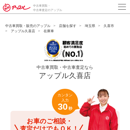
/*ABテスト_新規査定フォームの為のCVボタン*/
中古車買取・
中古車査定のアップル
中古車買取・販売のアップル
店舗を探す
埼玉県
久喜市
アップル久喜店
在庫車
中古車買取・中古車査定なら
アップル久喜店
カンタン
入力
30
秒
お車のご相談・
査定だけでもＯＫ！