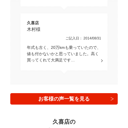
スライドドア
久喜店
木村様
エンジン種別
ご記入日： 2014/08/31
年式も古く、20万kmも乗っていたので、
値も付かないかと思っていました。高く
乗車定員
買ってくれて大満足です…
オーディオ関連
カーナビ/TV/DVD
お客様の声一覧を見る
基本装備
久喜店の