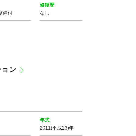
修復歴
整備付
なし
パワー
ステアリング
盗難防止装置
プ
LED
ヘッドライト
クション
横滑り防止装置
サイド
エアバッグ
バックカメラ
年式
2011(平成23)年