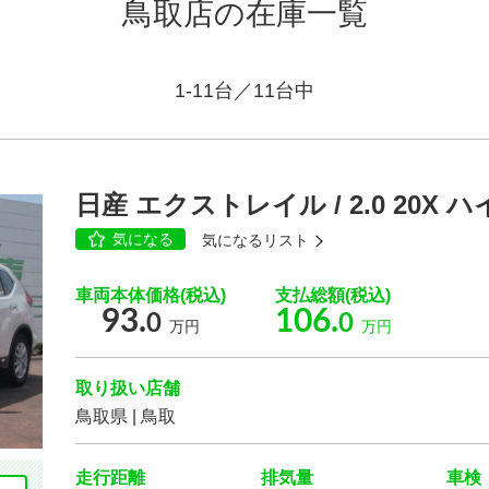
鳥取店の在庫一覧
1-11台／11台中
車種
日産 エクストレイル / 2.0 20X 
気になる
気になるリスト
車両本体価格(税込)
支払総額(税込)
車体の色
93.
106.
0
0
万円
万円
選択する
取り扱い店舗
走行距離
鳥取県 | 鳥取
走行距離
排気量
車検