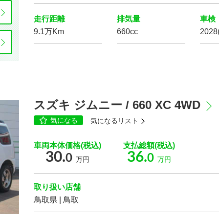
走行距離
排気量
車検
設定
9.1万Km
660cc
2028
駆動方式
スライドドア
スズキ ジムニー / 660 XC 4WD
気になる
気になるリスト
乗車定員
車両本体価格(税込)
支払総額(税込)
30.
36.
0
0
万円
万円
取り扱い店舗
カーナビ/TV/DVD
鳥取県 | 鳥取