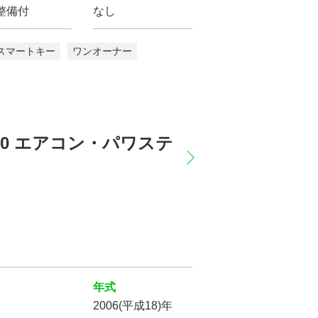
整備付
なし
スマートキー
ワンオーナー
60 エアコン・パワステ
年式
の条件で
2006(平成18)年
索する