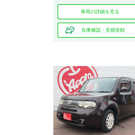
車両の詳細を見る
基本装備
在庫確認・見積依頼
キーレス
エントリー
エアコン
サンルーフ
安全装置・サポート
ABS
障害物センサー
カーテン
エアバッグ
全周囲カメラ