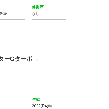
修復歴
整備付
なし
リフトアップ
スターGターボ
シートヒーター
オットマン
年式
2022(R4)年