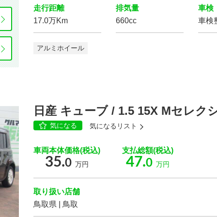
走行距離
排気量
車検
17.0万Km
660cc
車検
アルミホイール
スマートキー
パワー
ウインドウ
Wエアコン
ETC
後席モニター
ディスプレイ
ヘッドラン
日産 キューブ / 1.5 15X Mセレ
気になる
気になるリスト
車両本体価格(税込)
支払総額(税込)
クルーズ
コントロール
パーキング
アシスト
35.
47.
0
0
万円
万円
運転席
エアバッグ
助手席
エアバッグ
フロントカメラ
サイドカメラ
取り扱い店舗
鳥取県 | 鳥取