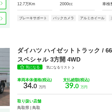
12.7万Km
2000cc
車検
排気量
ブレーキサポート
バックカメラ
アルミホイール
ダイハツ ハイゼットトラック / 6
スペシャル 3方開 4WD
もっと詳しく
気になる
気になるリスト
車両本体価格(税込)
支払総額(税込)
34.
39.
0
0
万円
万円
こだわりの条件
168
取り扱い店舗
こ
台
鳥取県 | 鳥取
ボディタイプ
検