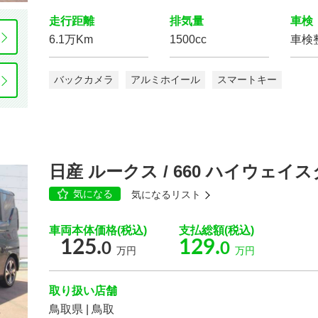
走行距離
排気量
車検
6.1万Km
1500cc
車検
エコカー減税
対象車
電動リアゲート
バックカメラ
アルミホイール
スマートキー
ローダウン
アルミホイール
日産 ルークス / 660 ハイウェイ
気になる
気になるリスト
車両本体価格(税込)
支払総額(税込)
125.
129.
0
0
万円
万円
3列シート
ウォークスルー
ベンチシート
電動シート
取り扱い店舗
鳥取県 | 鳥取