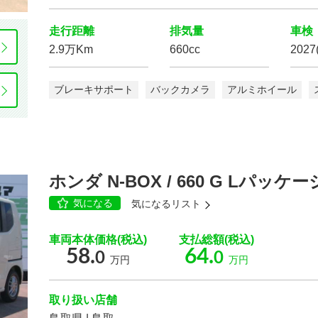
走行距離
排気量
車検
2.9万Km
660cc
202
ブレーキサポート
バックカメラ
アルミホイール
ホンダ N-BOX / 660 G Lパッケー
気になる
気になるリスト
車両本体価格(税込)
支払総額(税込)
58.
64.
0
0
万円
万円
取り扱い店舗