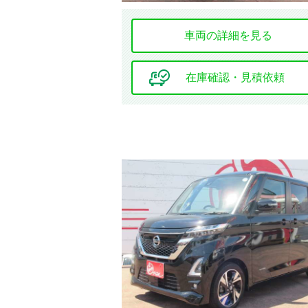
車両の詳細を見る
環境装備・福祉装備
アイドリング
ストップ
在庫確認・見積依頼
ドレスアップ
フルエアロ
シート関連
フルフラット
シート
本革シート
シートエアコン