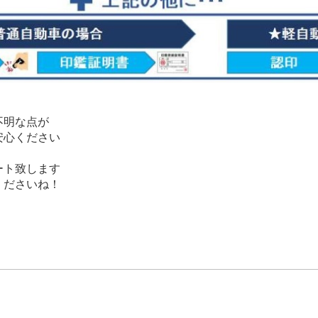
不明な点が
安心ください
ート致します
くださいね！