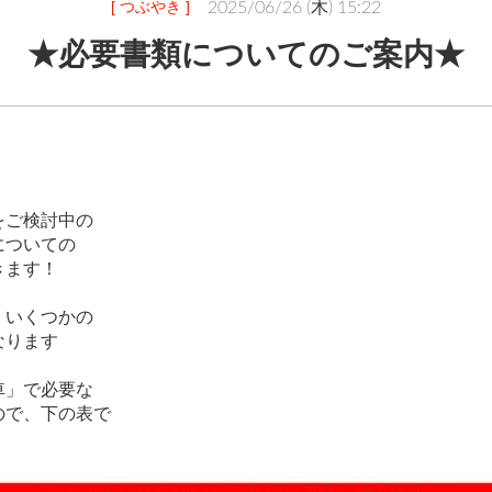
[ つぶやき ]
2025/06/26 (木) 15:22
★必要書類についてのご案内★
をご検討中の
についての
きます！
、いくつかの
なります
車」で必要な
ので、下の表で