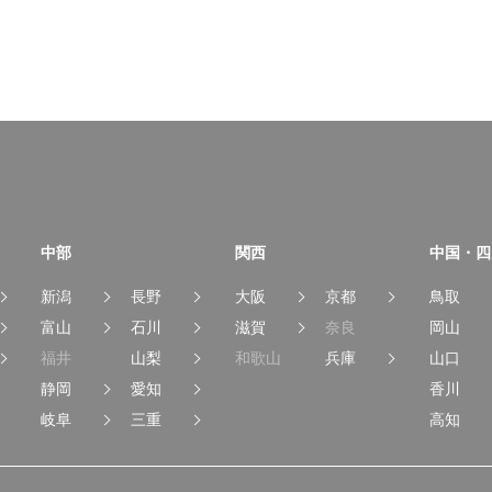
中部
関西
中国・四
新潟
長野
大阪
京都
鳥取
富山
石川
滋賀
奈良
岡山
福井
山梨
和歌山
兵庫
山口
静岡
愛知
香川
岐阜
三重
高知