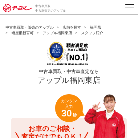
/*ABテスト_新規査定フォームの為のCVボタン*/
中古車買取・
中古車査定のアップル
中古車買取・販売のアップル
店舗を探す
福岡県
糟屋郡新宮町
アップル福岡東店
スタッフ紹介
中古車買取・中古車査定なら
アップル福岡東店
カンタン
入力
30
秒
お車のご相談・
査定だけでもＯＫ！