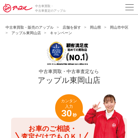
/*ABテスト_新規査定フォームの為のCVボタン*/
中古車買取・
中古車査定のアップル
中古車買取・販売のアップル
店舗を探す
岡山県
岡山市中区
アップル東岡山店
キャンペーン
中古車買取・中古車査定なら
アップル東岡山店
カンタン
入力
30
秒
お車のご相談・
査定だけでもＯＫ！