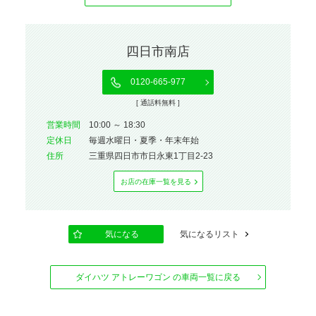
四日市南店
0120-665-977
[ 通話料無料 ]
営業時間
10:00 ～ 18:30
定休⽇
毎週水曜日・夏季・年末年始
住所
三重県四日市市日永東1丁目2-23
お店の在庫⼀覧を⾒る
気になる
気になるリスト
ダイハツ アトレーワゴン の車両一覧に戻る