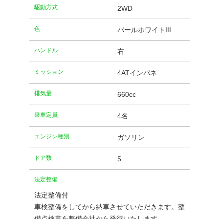
駆動方式
2WD
⾊
パールホワイトIII
ハンドル
右
ミッション
4ATインパネ
排気量
660cc
乗車定員
4名
エンジン種別
ガソリン
ドア数
5
法定整備
法定整備付
車検整備をしてから納車させていただきます。整
備点検書を整備会社から発行いたします。