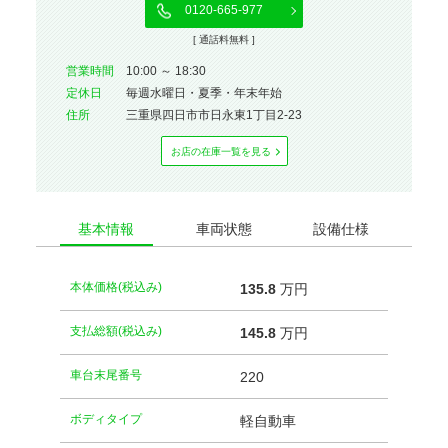
0120-665-977
[ 通話料無料 ]
営業時間
10:00 ～ 18:30
定休⽇
毎週水曜日・夏季・年末年始
住所
三重県四日市市日永東1丁目2-23
お店の在庫⼀覧を⾒る
基本情報
車両状態
設備仕様
本体価格(税込み)
135.
8
万円
支払総額(税込み)
145.
8
万円
車台末尾番号
220
ボディタイプ
軽自動車