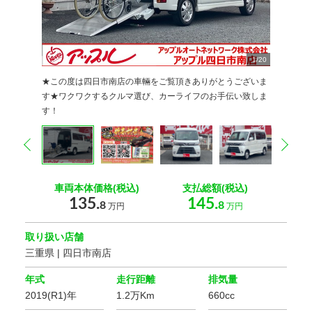
10
12
13
14
15
16
17
18
19
20
11
2
2
2
2
2
2
2
2
2
2
2
1
2
3
4
5
6
7
8
9
/
20
20
20
20
20
20
20
20
20
0
0
0
0
0
0
0
0
0
0
0
★この度は四日市南店の車輛をご覧頂きありがとうございま
す★ワクワクするクルマ選び、カーライフのお手伝い致しま
す！
prev
nex
車両本体価格(税込)
支払総額(税込)
135.
145.
8
8
万円
万円
取り扱い店舗
三重県 | 四日市南店
年式
走行距離
排気量
2019(R1)年
1.2万Km
660cc