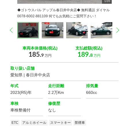
1
2
3
4
5
6
7
8
9
/
20
20
20
20
20
20
20
20
20
0
0
0
0
0
0
0
0
0
0
0
◆ゴトウスバル アップル春日井中央店◆ 無料通話 ダイヤル
0078-6002-881109 何でもお気軽にご質問下さい！
prev
nex
車両本体価格(税込)
支払総額(税込)
185.
189.
9
8
万円
万円
取り扱い店舗
愛知県 | 春日井中央店
年式
走行距離
排気量
2023(R5)年
2.2万Km
660cc
車検
修復歴
車検整備付
なし
ETC
アルミホイール
スマートキー
禁煙車