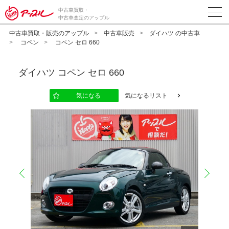
中古車買取・
中古車査定のアップル
中古車買取・販売のアップル
中古車販売
ダイハツ の中古車
コペン
コペン セロ 660
ダイハツ
コペン セロ 660
気になる
気になるリスト
prev
next
10
12
13
14
15
16
17
18
19
20
11
2
2
2
2
2
2
2
2
2
2
2