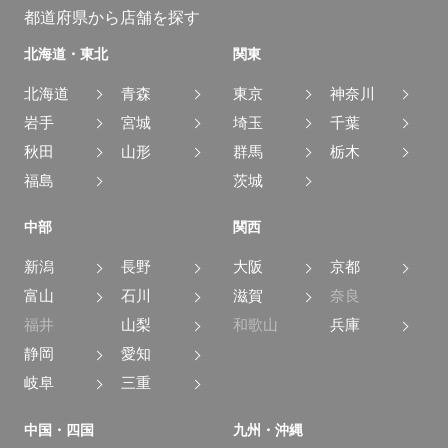
都道府県から店舗を探す
北海道・東北
関東
北海道
青森
東京
神奈川
岩手
宮城
埼玉
千葉
秋田
山形
群馬
栃木
福島
茨城
中部
関西
新潟
長野
大阪
京都
富山
石川
滋賀
奈良
福井
山梨
和歌山
兵庫
静岡
愛知
岐阜
三重
中国・四国
九州・沖縄